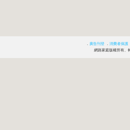
．
廣告刊登
．
消費者保護
網路家庭版權所有、轉載必究 