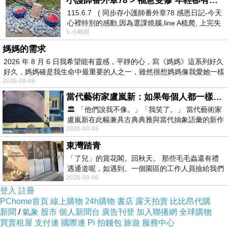
小護師番外章78 > 福慧雙修 年輕卻有個老靈魂 ㄑ金剛經〉podcast
小組研擬，並坦言行前報備是「未來方向」。
115.6.7 ( 同步存小護師番外章78 感恩日記-今天
心裡特別的感動,因為選課燒腦,line A梳爬, 上完失
2017台北年菜宅配
5 小時前
智課的她,特來傾
李翔宙今日赴立法院外交及國防委員會參與預算
媽媽的需求
審查，而徐永明在質詢時提到，退將赴中事件，
2026 年 8 月 6 日我希望能有靈感，平靜的心，寫《媽媽》這系列好久
好久，媽媽確是我生命中最重要的人之一，雖然很想媽媽像我愛她一樣
帶團的重點人物為吳斯懷、許歷農，但李翔宙最
2026-08-06
近與退輔軍人社團的訪談，卻未見這兩人，這樣
當代藝術家盧嵐新：如果每個人都一樣，這世界該有多無聊？
如何釐清爭議；他還說，許歷農上將每年都會帶
🏛️ 「他們說我不像。」「我笑了。」 當代藝術家
盧嵐新在此幅兼具古典典雅與當代抽象語彙的新作
團赴中參加活動，退輔會應該都知道，也編列上
2026-08-06
中，以沈靜的藍色空間為背景，描繪了
千萬預算與退役軍人座談聯繫，但平常的座談
東灣踏青
會，難道都沒宣導不要做出傷害國家尊嚴的行動
「了兒」的賞花閣。回秋天。 那些毛毛蟲還有禮
嗎？
遇通道呢，如遇到。一個園區的工作人員撿給我們
2026-08-06
細賞。
登入
註冊
立法院外交及國防委員會30日進行退輔會預算審
PChome首頁
線上購物
24h購物
書店
露天拍賣
比比昂代購
新聞
/
氣象
股市
個人新聞台
廣告刊登
加入聯播網
全球購物
查，而時代力量立委徐永明質詢時質疑，日前我
買賣租屋
支付連
國際連
Pi 拍錢包
旅遊
服務中心