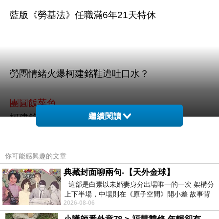
藍版《勞基法》任職滿6年21天特休
勞團情緒火爆柯建銘鞋遭吐口水？
團圓飯菜色
繼續閱讀
柯建銘：有人要置我於
2017年菜預購 南投縣
死地！
你可能感興趣的文章
典藏封面聊兩句-【天外金球】
徐永明接著說，不僅法律規範現役、管制年限內
這部是白素以未婚妻身分出場唯一的一次 架構分
的軍人禁止赴中，也希望未來退將赴中，必須做
上下半場，中場則在《原子空間》開小差 故事背
2026-08-06
景影射西藏境外流亡 地下組織
到行前報備；對此，李翔宙回應，目前正由專案