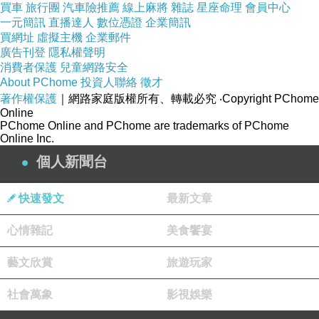
國退將赴中參加論壇，還肅立廳中共國歌，引發
買車
旅行團
汽車險推薦
線上麻將
雜誌
星座命理
會員中心
一元簡訊
直播達人
數位憑證
企業簡訊
議論，但退輔會至今僅有一張薄薄的溫馨小叮
買網址
虛擬主機
企業郵件
嚀，且過去也發過類似叮嚀小卡，毫無效果。他
廣告刊登
隱私權聲明
還詢問，未來是否可以要求退將赴中需行前報
消費者保護
兒童網路安全
About PChome
投資人聯絡
徵才
備？退輔會主委李翔宙則回應，目前正由專案小
著作權保護
｜網路家庭版權所有、轉載必究
‧Copyright PChome
組研擬，「是
Online
PChome Online and PChome are trademarks of PChome
2017嘉義市年菜預訂
Online Inc.
未來方向」。
個人新聞台
勞團撂話：要打到民進黨下台！
快速發文
最新文章
心情雜記
美食饗宴
影／柯建銘遭勞團噴水、丟瓶
藝文欣賞
旅遊玩家
社會萬象
影視娛樂