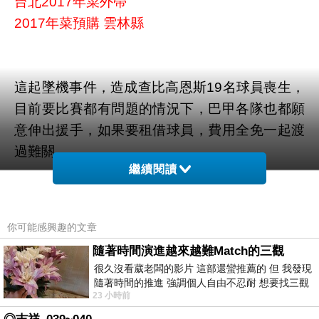
台北2017年菜外帶
2017年菜預購 雲林縣
這起墜機事件，造成查比高恩斯19名球員喪生，
目前要比賽都有問題的情況下，巴甲各隊也都願
意伸出援手，如果要租借球員，費用全免一起渡
過難關。
繼續閱讀
新竹年菜外帶
2016花蓮年菜預購
你可能感興趣的文章
隨著時間演進越來越難Match的三觀
很久沒看葳老闆的影片 這部還蠻推薦的 但 我發現
▲小羅納度。(圖／達志影像／美聯社)
隨著時間的推進 強調個人自由不忍耐 想要找三觀
23 小時前
接近的不要說對象 連朋友都超