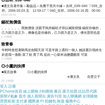
◎吉祥_039~040
但墜機意外讓查比高恩斯整體實力下降不少，就
■潘文良著作集＞勵益品＞魚雁千里共今緣＞吉祥_039~040 ▽039_吉
有網友呼籲幾名名將來拯救這支球隊，其中一位
祥。2006.03.03.五 12:59:17 ▽040_吉祥。2006.03.16.四 00:00:
就是巴西的小羅納度，小羅納度尚未宣布退休，
2026-08-06
沒有效力任何球隊的他，目前擔任巴塞隆納的宣
錫杖無價值
。。。。。。我無價值 須親手執持錫杖才得以滅除煩惱 錫杖你修的，
傳大使。
己力因力是正力，佛像也是你修的，己力因力是正力，佛光普照也是
6 小時前
更有網友想請出去年宣布退休的阿根廷名將里克
致青春
爾梅，有報導指出兩位世界級的球星正在考慮可
年輕時曾想著騎馬仗劍闖天涯 可是半路上遇到一個人 她說要許我終生
於是我一激動 當了劍 賣了馬 從此一心柴米油鹽醬醋茶 可當
能性，一起拯救查比高恩斯
3 小時前
基隆年菜外帶
◎小鷹的抉擇
。
■寓言故事 ◎小鷹的抉擇
⊕潘文良 在壁立千
台中年菜2016預購
20 小時前
仞的懸崖上，有一座遮天蔽
登入
註冊
PChome首頁
線上購物
24h購物
書店
露天拍賣
比比昂代購
新聞
/
氣象
股市
個人新聞台
廣告刊登
加入聯播網
全球購物
?接收更多
買賣租屋
支付連
國際連
Pi 拍錢包
旅遊
服務中心