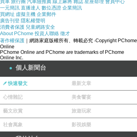
買車
2017花蓮縣年菜宅配
旅行團
汽車險推薦
線上麻將
雜誌
星座命理
會員中心
一元簡訊
直播達人
數位憑證
企業簡訊
精彩賽事，歡迎加入《ETtoday
買網址
虛擬主機
企業郵件
雲林年菜2016預購
廣告刊登
隱私權聲明
消費者保護
兒童網路安全
運動雲》粉絲團
About PChome
投資人聯絡
徵才
著作權保護
｜網路家庭版權所有、轉載必究
‧Copyright PChome
Online
★圖片為版權照片，由達志影像供《ETtoday東
PChome Online and PChome are trademarks of PChome
森新聞雲》專用，任何網站、報刊、電視台未經
Online Inc.
達志影像許可，不得部分或全部轉載！
個人新聞台
快速發文
最新文章
心情雜記
美食饗宴
2017宜蘭縣年菜宅配
藝文欣賞
旅遊玩家
2017年菜預購 嘉義縣
年菜菜色 2016年菜預購 花蓮縣
社會萬象
影視娛樂
2017桃園年菜預訂 2017桃園年菜預訂