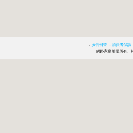
．
廣告刊登
．
消費者保護
網路家庭版權所有、轉載必究 