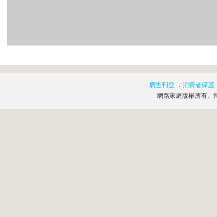
．
廣告刊登
．
消費者保護
網路家庭版權所有、轉載必究 