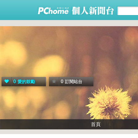
0
0
愛的鼓勵
訂閱站台
首頁