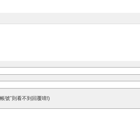
帳號"則看不到回覆唷!)