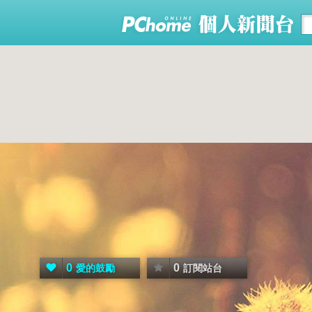
0
0
愛的鼓勵
訂閱站台