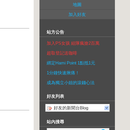
地圖
加入好友
站方公告
加入PS女孩 組隊瘋搶2百萬
超取登記送咖啡
綁定Hami Point 1點抵1元
1分鐘快速揪痛！
成為獨立小姐的滾錢心法
好友列表
好友的新聞台Blog
站內搜尋