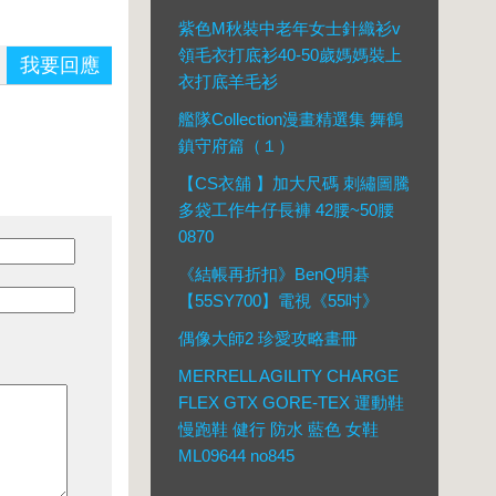
紫色M秋裝中老年女士針織衫v
領毛衣打底衫40-50歲媽媽裝上
我要回應
衣打底羊毛衫
艦隊Collection漫畫精選集 舞鶴
鎮守府篇（１）
【CS衣舖 】加大尺碼 刺繡圖騰
多袋工作牛仔長褲 42腰~50腰
0870
《結帳再折扣》BenQ明碁
【55SY700】電視《55吋》
偶像大師2 珍愛攻略畫冊
MERRELL AGILITY CHARGE
FLEX GTX GORE-TEX 運動鞋
慢跑鞋 健行 防水 藍色 女鞋
ML09644 no845