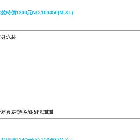
40元NO.106450(M-XL)
連身泳裝
所差異,建議多加提問,謝謝