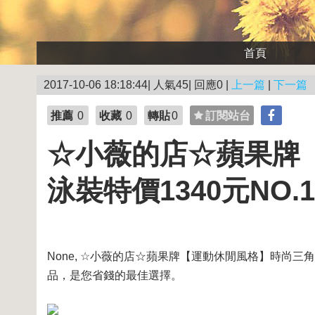
首頁
2017-10-06 18:18:44| 人氣45| 回應0 |
上一篇
|
下一篇
推薦
0
收藏
0
轉貼
0
訂閱站台
☆小薇的店☆蘋果牌
泳裝特價1340元NO.10
None, ☆小薇的店☆蘋果牌【運動休閒風格】時尚三角連
品，是您省錢的最佳選擇。