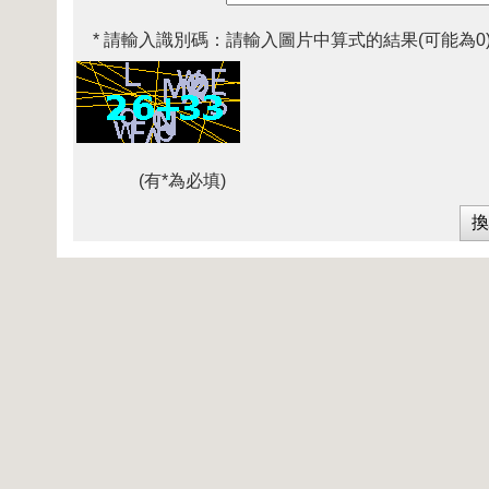
* 請輸入識別碼：
請輸入圖片中算式的結果(可能為0
(有*為必填)