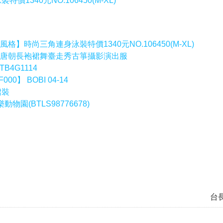
40元NO.106450(M-XL)
】時尚三角連身泳裝特價1340元NO.106450(M-XL)
OS唐朝長袍裙舞臺走秀古箏攝影演出服
B4G1114
】 BOBI 04-14
裙裝
動物園(BTLS98776678)
台