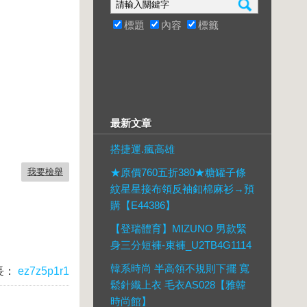
標題
內容
標籤
最新文章
搭捷運.瘋高雄
我要檢舉
★原價760五折380★糖罐子條
紋星星接布領反袖釦棉麻衫→預
購【E44386】
【登瑞體育】MIZUNO 男款緊
身三分短褲-束褲_U2TB4G1114
韓系時尚 半高領不規則下擺 寬
長：
ez7z5p1r1
鬆針織上衣 毛衣AS028【雅韓
時尚館】