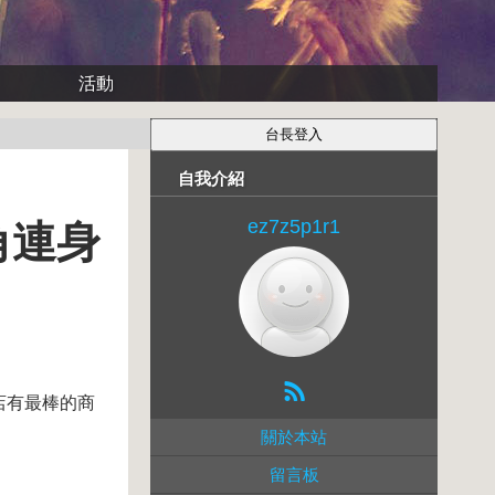
活動
自我介紹
ez7z5p1r1
角連身
的店有最棒的商
關於本站
留言板