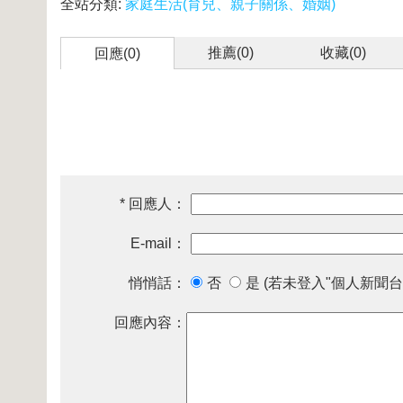
全站分類:
家庭生活(育兒、親子關係、婚姻)
推薦(
0
)
收藏(
0
)
回應(0)
* 回應人：
E-mail：
悄悄話：
否
是 (若未登入"個人新聞台
回應內容：