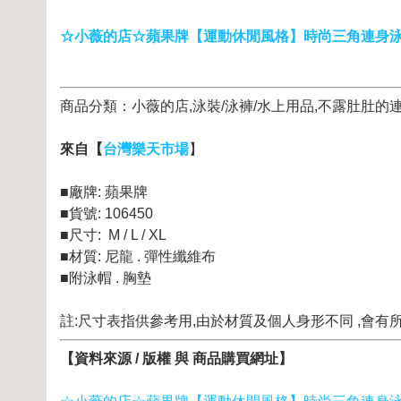
☆小薇的店☆蘋果牌【運動休閒風格】時尚三角連身泳裝特價13
商品分類：小薇的店,泳裝/泳褲/水上用品,不露肚肚的
來自【
台灣樂天市場
】
■廠牌: 蘋果牌
■貨號: 106450
■尺寸: M / L / XL
■材質: 尼龍 . 彈性纖維布
■附泳帽 . 胸墊
註:尺寸表指供參考用,由於材質及個人身形不同 ,會有
【資料來源 / 版權 與 商品購買網址】