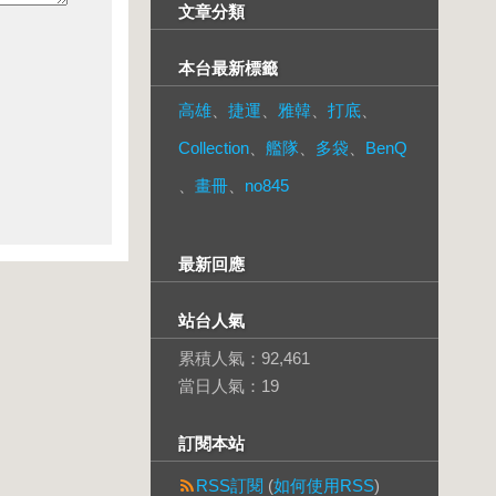
文章分類
本台最新標籤
高雄
、
捷運
、
雅韓
、
打底
、
Collection
、
艦隊
、
多袋
、
BenQ
、
畫冊
、
no845
最新回應
站台人氣
累積人氣：
92,461
當日人氣：
19
訂閱本站
RSS訂閱
(
如何使用RSS
)