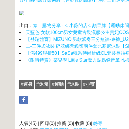
☆小薇的店☆蘋果牌【運動休閒風格】時尚三角連身泳裝特價13
出自：
線上購物分享 - ☆小薇的店☆蘋果牌【運動休閒風格
天藍色 女款100cm男女兒童古裝漢服公主貴妃C
【登瑞體育】MIZUNO 男款緊身三分短褲-束褲_U2T
二-三件式泳裝 碎花綁帶繞頸兩件套比基尼泳裝【SF000
【滿499現折50】SaSa韓系時尚針織OL套裝長袖
《限時特賣》樂兒學 Little Star魔力點點錄音筆+快樂
#
連身
#
休閒
#
運動
#
泳裝
#
小薇
人氣(45) | 回應(0)| 推薦 (
0
)| 收藏 (
0
)|
轉寄