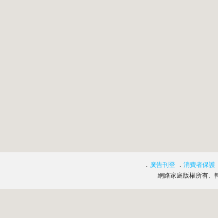
．
廣告刊登
．
消費者保護
網路家庭版權所有、轉載必究 