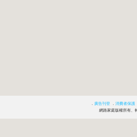
．
廣告刊登
．
消費者保護
網路家庭版權所有、轉載必究 