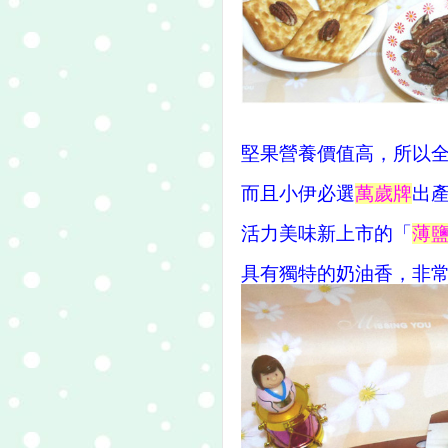
堅果營養價值高，所以
而且小伊必選
萬歲牌
出
活力美味新上市的「
薄
具有獨特的奶油香，非