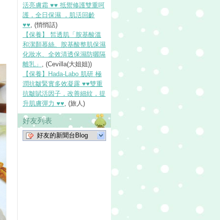
活亮膚霜 ♥♥ 抵禦修護雙重呵
護，全日保濕 ，肌活回齡
♥♥
, (悄悄話)
【保養】 皙透肌「胺基酸溫
和潔顏慕絲、胺基酸整肌保濕
化妝水、全效清透保濕防曬隔
離乳」
, (Cevilla(大姐姐))
【保養】Hada-Labo 肌研 極
潤抗皺緊實多效凝露 ♥♥雙重
抗皺賦活因子，改善細紋，提
升肌膚彈力 ♥♥
, (旅人)
好友列表
好友的新聞台Blog