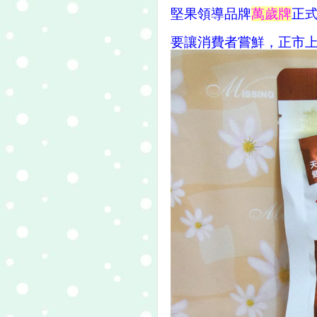
堅果領導品牌
萬歲牌
正
要讓消費者嘗鮮，正市