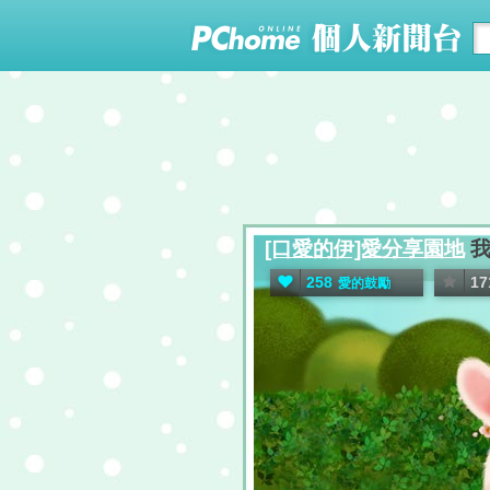
[口愛的伊]愛分享園地
我
258
17
愛的鼓勵