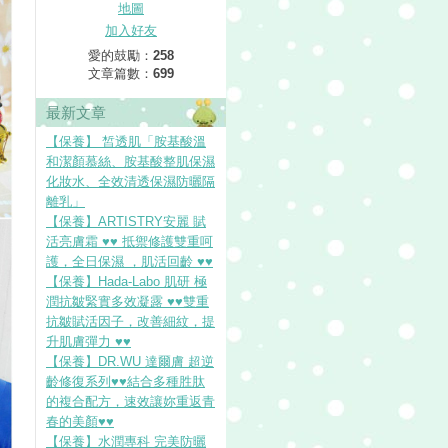
地圖
加入好友
愛的鼓勵：
258
文章篇數：
699
最新文章
【保養】 皙透肌「胺基酸溫
和潔顏慕絲、胺基酸整肌保濕
化妝水、全效清透保濕防曬隔
離乳」
【保養】ARTISTRY安麗 賦
活亮膚霜 ♥♥ 抵禦修護雙重呵
護，全日保濕 ，肌活回齡 ♥♥
【保養】Hada-Labo 肌研 極
潤抗皺緊實多效凝露 ♥♥雙重
抗皺賦活因子，改善細紋，提
升肌膚彈力 ♥♥
【保養】DR.WU 達爾膚 超逆
齡修復系列♥♥結合多種胜肽
的複合配方，速效讓妳重返青
春的美顏♥♥
【保養】水潤專科 完美防曬