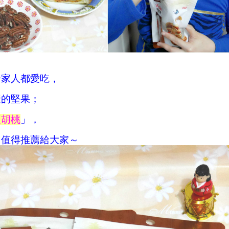
全家人都愛吃，
產的堅果；
鹽胡桃
」，
常值得推薦給大家～