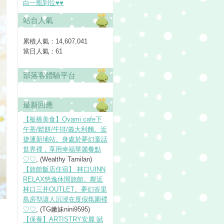
白一瓶到位♥♥
站台人氣
累積人氣：
14,607,041
當日人氣：
61
部落客體驗平台
最新回應
【板橋美食】Oyami cafe下
午茶/鬆餅/牛排/義大利麵。近
捷運新埔站。身處於夢幻童話
世界裡，享用幸福華麗餐點
♡♡
, (Wealthy Tamilan)
【旅館飯店住宿】 林口UINN
RELAX悠逸休閒旅館。鄰近
林口三井OUTLET。夢幻峇里
島房型讓人沉浸在度假氛圍裡
♡♡
, (TG嫩妹nini9595)
【保養】ARTISTRY安麗 賦