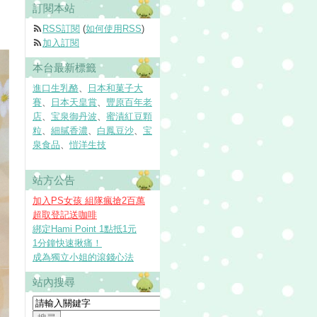
訂閱本站
RSS訂閱
(
如何使用RSS
)
加入訂閱
本台最新標籤
進口生乳酪
、
日本和菓子大
賽
、
日本天皇賞
、
豐原百年老
店
、
宝泉御丹波
、
蜜漬紅豆顆
粒
、
細膩香濃
、
白鳳豆沙
、
宝
泉食品
、
愷洋生技
站方公告
加入PS女孩 組隊瘋搶2百萬
超取登記送咖啡
綁定Hami Point 1點抵1元
1分鐘快速揪痛！
成為獨立小姐的滾錢心法
站內搜尋