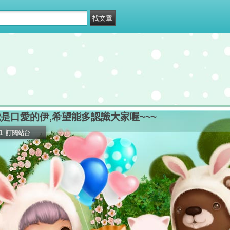
是口愛的伊,希望能多認識大家喔~~~
1
訂閱站台