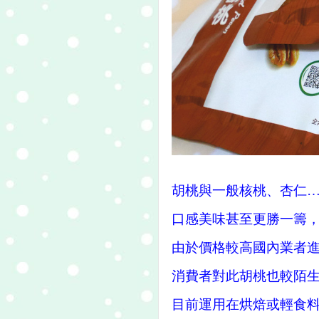
胡桃與一般核桃、杏仁
口感美味甚至更勝一籌
由於價格較高國內業者
消費者對此胡桃也較陌
目前運用在烘焙或輕食