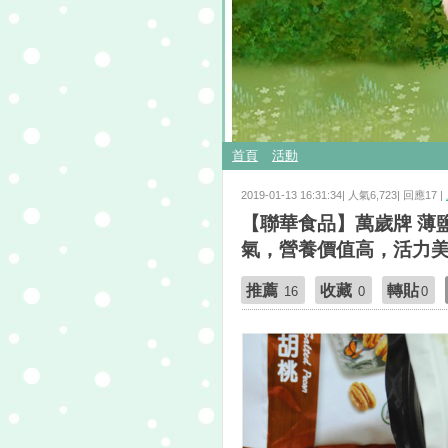
首頁
活動
2019-01-13 16:31:34| 人氣6,723| 回應17 |
【聯華食品】萬歲牌 薄
氣，營養價值高，活力美
推薦
收藏
轉貼
16
0
0