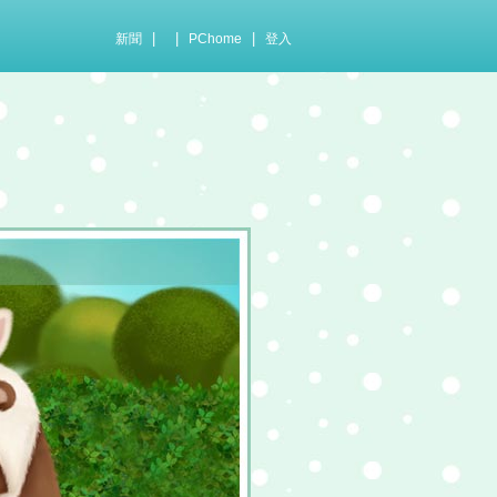
|
|
|
新聞
PChome
登入