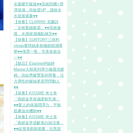
水凝膠升級版♥♥高效防曬+潤
澤保濕，持妝度UP，讓妳水
水迎接盛夏♥♥
【保養】CLARINS 克蘭詩
「全效緊緻眼霜」♥♥高效修
護，水感保濕滿點補充♥♥
【保養】SUNTORY三得利
vitoas蜜得絲多效極妍鎖濕菁
華♥♥僅需一瓶，完美多效合
一♥♥
【髮品】Elastine伊絲婷
Master大師系列彈力修護洗髮
精。供給秀髮豐富的營養，活
力彈性的髮絲更是閃閃動人
♥♥
【保養】KISSME 奇士美
「煥妍金萃保濕柔軟乳液」
♥♥驚人的保濕潤澤力，平衡
肌膚油水機制♥♥
【保養】KISSME 奇士美
「煥妍金萃逆齡美白賦活素」
♥♥綻發美顏新能量，抗黑迎