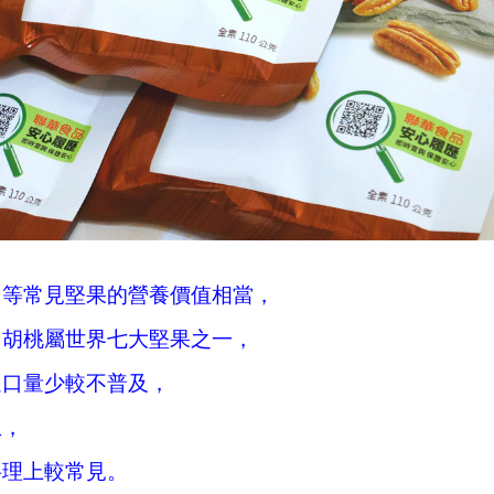
…等常見堅果的營養價值相當，
，胡桃屬世界七大堅果之一，
進口量少較不普及，
生，
料理上較常見。