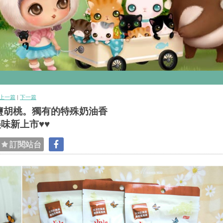
上一篇
|
下一篇
鹽胡桃。獨有的特殊奶油香
味新上市♥♥
訂閱站台