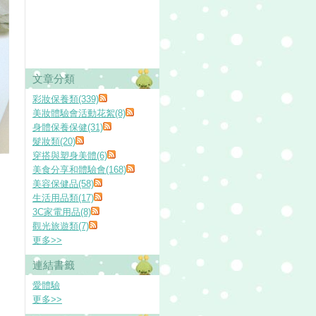
文章分類
彩妝保養類(339)
美妝體驗會活動花絮(8)
身體保養保健(31)
髮妝類(20)
穿搭與塑身美體(6)
美食分享和體驗會(168)
美容保健品(58)
生活用品類(17)
3C家電用品(8)
觀光旅遊類(7)
更多
>>
連結書籤
愛體驗
更多
>>