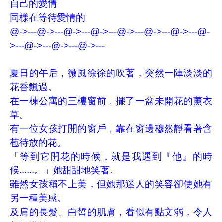
自己的愛情
同樣在等待愛情的
@->---@->---@->---@->---@->---@->---@->---@-
>---@->---@->---@->---
夏日的午后，微風徐徐的吹著，突然一陣淡淡的
花香飄過。
在一棟公寓的三樓窗前，擺了一盆未開花的薰衣
草。
有一位女孩打開的窗戶，靠在窗邊穆然靜看著含
苞待放的花。
「等到它開花的時候，就是我遇到『他』的時
候......。」她甜甜地笑著。
雖然女孩稱不上美，但她那迷人的笑容卻使她有
另一種美感。
及肩的長髮、白皙的肌膚，看似有點文弱，令人