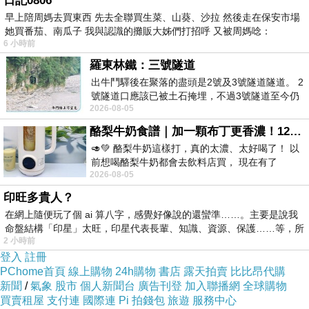
日記0806
鬱。
早上陪周媽去買東西 先去全聯買生菜、山葵、沙拉 然後走在保安市場
男孩沒有女朋友，可是他的桌上卻有一張女生的
她買番茄、南瓜子 我與認識的攤販大姊們打招呼 又被周媽唸：
照片，對他而言那就是他的女朋友。
6 小時前
每天他都盯著相片中的那個女生看，對著框中的
羅東林鐵：三號隧道
她微笑。
出牛鬥驛後在聚落的盡頭是2號及3號隧道隧道。 2
號隧道口應該已被土石掩埋，不過3號隧道至今仍
相片中的女生笑得很甜，手中抱著一盆未開花的
2026-08-05
存在。從台7丙牛鬥橋上往左岸上游方
薰衣草，那景象好美好美。
酪梨牛奶食譜｜加一顆布丁更香濃！120秒完成飲料店級酪梨奶昔｜imami 旗艦豆漿機
望著相片中的女生，男孩不自覺的留下淚來。
🥑💚 酪梨牛奶這樣打，真的太濃、太好喝了！ 以
「為什麼......？為什麼每次看到她我都會哭？」
前想喝酪梨牛奶都會去飲料店買， 現在有了
2026-08-05
imami 健康煮藝｜旗艦破壁智慧養生豆漿機，
他摸著相框呢喃細語。
印旺多貴人？
淚，落在相框上、灑在花葉上。
在網上隨便玩了個 ai 算八字，感覺好像說的還蠻準……。主要是說我
相片中的女孩依然笑著，不過笑得有點憂傷。
命盤結構「印星」太旺，印星代表長輩、知識、資源、保護……等，所
薰衣草更香了，淡淡的紫也好像快淡去了。
2 小時前
收音機裡傳出的鋼琴曲卻還繼續放著，男孩看似
登入
註冊
PChome首頁
線上購物
24h購物
書店
露天拍賣
比比昂代購
勾起了某段回憶，跟著曲子哼著。
新聞
/
氣象
股市
個人新聞台
廣告刊登
加入聯播網
全球購物
不知道從何時開始，男孩愛上了薰衣草，也愛上
買賣租屋
支付連
國際連
Pi 拍錢包
旅遊
服務中心