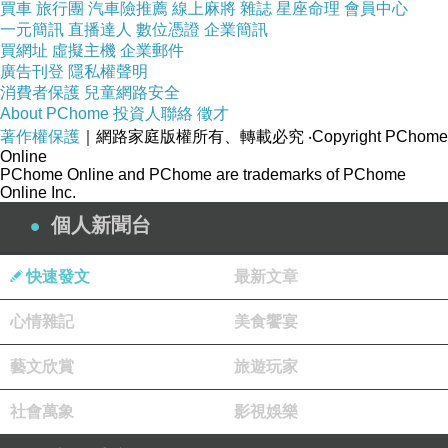
了這首鋼琴曲──「眼淚」。
買車
旅行團
汽車險推薦
線上麻將
雜誌
星座命理
會員中心
一元簡訊
直播達人
數位憑證
企業簡訊
也不知道為什麼看到相片中的那女生都會流淚。
買網址
虛擬主機
企業郵件
為什麼？他不知道也不明白，記憶中毫無一點端
廣告刊登
隱私權聲明
倪。
消費者保護
兒童網路安全
About PChome
投資人聯絡
徵才
甚至他連她是誰都不知道。
著作權保護
｜網路家庭版權所有、轉載必究
‧Copyright PChome
只是對她有一種感覺，揮之不去。
Online
他覺得自己好像在哪看過那女生，好像還認識
PChome Online and PChome are trademarks of PChome
Online Inc.
她。
個人新聞台
不過卻想不起來在哪兒見過她，是否真的認識
她。
快速發文
最新文章
想不起來，他真的沒見過她。
頓時，男孩覺得他好像有一段記憶消失了！
心情雜記
美食饗宴
但......無法捨回......。
藝文欣賞
旅遊玩家
桌上的那盆薰衣草輕搖著，曳中好像在說：「是
我......。」
社會萬象
影視娛樂
☆☆☆☆☆☆☆☆☆☆☆☆☆☆☆☆☆☆☆☆