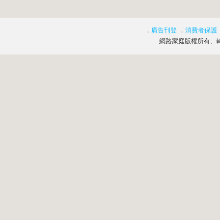
．
廣告刊登
．
消費者保護
網路家庭版權所有、轉載必究 