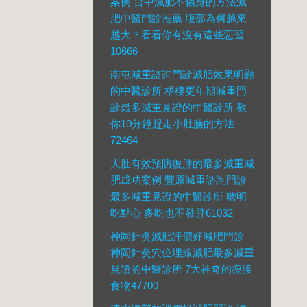
案例 台中減肥不傷身的方法減
肥中醫門診推薦 腹部為何越來
越大？看看你有沒有這些惡習
10666
南屯減重諮詢門診減肥效果明顯
的中醫診所 梧棲更年期減重門
診最多減重見證的中醫診所 教
你10分鐘趕走小肚腩的方法
72464
大肚有效預防復胖的最多減重減
肥成功案例 豐原減重諮詢門診
最多減重見證的中醫診所 聰明
吃點心 多吃也不發胖61032
神岡針灸減肥評價好減肥門診
神岡針灸穴位埋線減肥最多減重
見證的中醫診所 7大神奇的瘦腰
食物47700