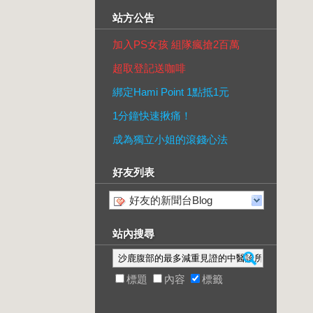
站方公告
加入PS女孩 組隊瘋搶2百萬
超取登記送咖啡
綁定Hami Point 1點抵1元
1分鐘快速揪痛！
成為獨立小姐的滾錢心法
好友列表
好友的新聞台Blog
站內搜尋
標題
內容
標籤