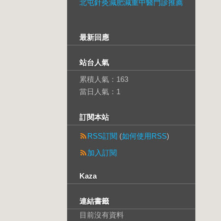
北屯針灸減肥減重中醫門診推薦
最新回應
站台人氣
累積人氣：
163
當日人氣：
1
訂閱本站
RSS訂閱
(
如何使用RSS
)
加入訂閱
Kaza
連結書籤
目前沒有資料