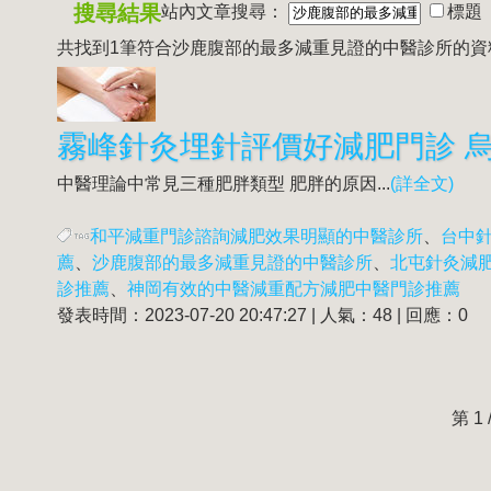
搜尋結果
站內文章搜尋：
標題
共找到1筆符合
沙鹿腹部的最多減重見證的中醫診所
的資
中醫理論中常見三種肥胖類型 肥胖的原因...
(詳全文)
和平減重門診諮詢減肥效果明顯的中醫診所
、
台中
薦
、
沙鹿腹部的最多減重見證的中醫診所
、
北屯針灸減
診推薦
、
神岡有效的中醫減重配方減肥中醫門診推薦
發表時間：2023-07-20 20:47:27 | 人氣：48 | 回應：0
第 1