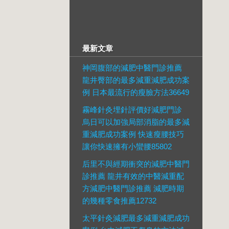
最新文章
神岡腹部的減肥中醫門診推薦
龍井臀部的最多減重減肥成功案
例 日本最流行的瘦臉方法36649
霧峰針灸埋針評價好減肥門診
烏日可以加強局部消脂的最多減
重減肥成功案例 快速瘦腰技巧
讓你快速擁有小蠻腰85802
后里不與經期衝突的減肥中醫門
診推薦 龍井有效的中醫減重配
方減肥中醫門診推薦 減肥時期
的幾種零食推薦12732
太平針灸減肥最多減重減肥成功