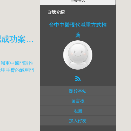
自我介紹
台中中醫現代減重方式推
薦
霧峰針灸埋針評價好減肥門診 烏日可以加強局部消脂的最多減重減肥成功案例 快速瘦腰技巧 讓你快速擁有小蠻腰85802
的減重中醫門診推
大甲手臂的減重門
關於本站
留言板
地圖
加入好友