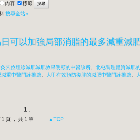
內容
標籤
料
搜尋全站»
針灸穴位埋線減肥減肥效果明顯的中醫診所
、
北屯調理體質減肥
肥減重中醫門診推薦
、
大甲有效預防復胖的減肥中醫門診推薦
、
1
.
 / 1 頁 ， 共 1 筆
▲TOP