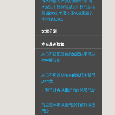
清水腰部的評價好減肥門診 清
水減重中醫調理減重中醫門診推
薦 腰太粗 怎麼才能恢復纖細的
小蠻腰31362
文章分類
本台最新標籤
烏日不搭配西藥的減肥效果明顯
的中醫診所
、
烏日不與經期衝突的減肥中醫門
診推薦
、
和平針灸減重評價好減肥門診
、
后里更年期減重門診評價好減肥
門診