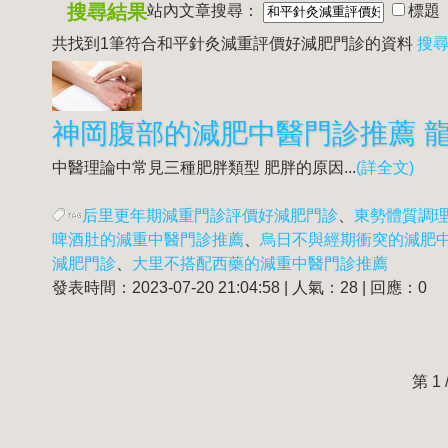
搜尋結果
站內文章搜尋：
標題
共找到1筆符合
和平針灸減重評價好減肥門診
的資料
搜尋
中醫理論中常見三種肥胖類型 肥胖的原因...
(詳全文)
后里更年期減重門診評價好減肥門診
、
東勢體質調
啤酒肚的減重中醫門診推薦
、
烏日不與經期衝突的減肥
減肥門診
、
大里不搭配西藥的減重中醫門診推薦
發表時間：2023-07-20 21:04:58 | 人氣：28 | 回應：0
第 1