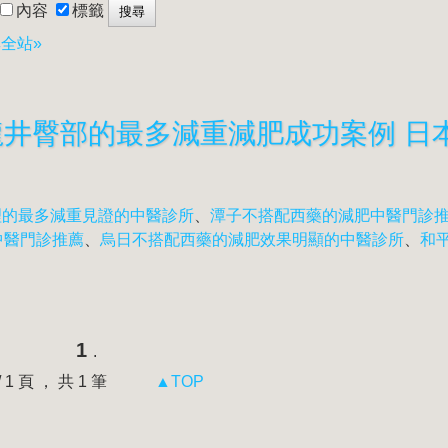
內容
標籤
全站»
理的最多減重見證的中醫診所
、
潭子不搭配西藥的減肥中醫門診
中醫門診推薦
、
烏日不搭配西藥的減肥效果明顯的中醫診所
、
和
1
.
 / 1 頁 ， 共 1 筆
▲TOP