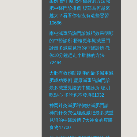
案例 台中減肥不傷身的方法減
肥中醫門診推薦 腹部為何越來
越大？看看你有沒有這些惡習
10666
南屯減重諮詢門診減肥效果明顯
的中醫診所 梧棲更年期減重門
診最多減重見證的中醫診所 教
你10分鐘趕走小肚腩的方法
72464
大肚有效預防復胖的最多減重減
肥成功案例 豐原減重諮詢門診
最多減重見證的中醫診所 聰明
吃點心 多吃也不發胖61032
神岡針灸減肥評價好減肥門診
神岡針灸穴位埋線減肥最多減重
見證的中醫診所 7大神奇的瘦腰
食物47700