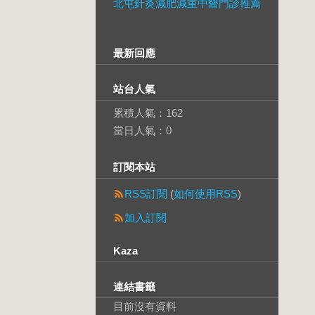
北屯針灸減肥減重中醫門診推薦
最新回應
站台人氣
累積人氣：
162
當日人氣：
0
訂閱本站
RSS訂閱
(
如何使用RSS
)
加入訂閱
Kaza
連結書籤
目前沒有資料