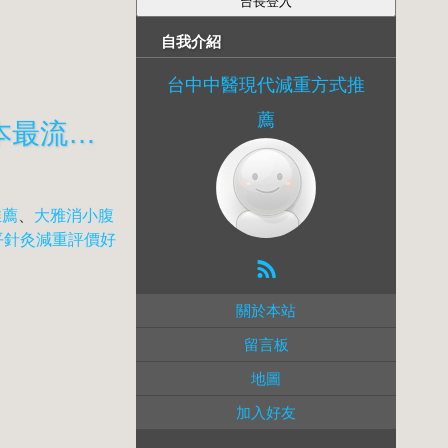
自我介紹
台中中醫現代減重方式推
薦
神岡腹部的減肥中醫門診推薦 龍井臀部的最多減重減肥成功案例 日本最流行的瘦臉方法36649
推薦
、
大雅消小腹
平針灸減重評價好
關於本站
留言板
地圖
加入好友