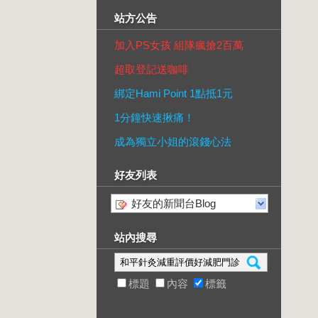
站方公告
加入PS女孩 組隊瘋搶2百萬
超取登記送咖啡
綁定Hami Point 1點抵1元
1分鐘快速揪痛！
成為獨立小姐的滾錢心法
好友列表
好友的新聞台Blog
站內搜尋
標題
內容
標籤