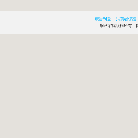
．
廣告刊登
．
消費者保護
網路家庭版權所有、轉載必究 