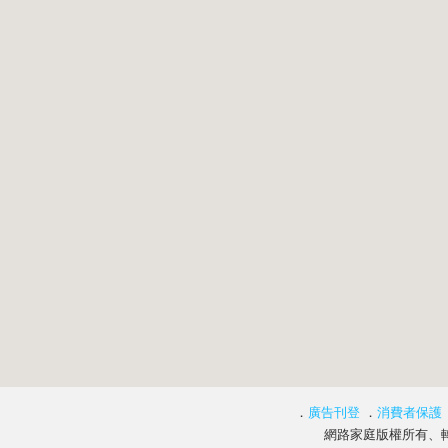
．
廣告刊登
．
消費者保護
網路家庭版權所有、轉載必究 