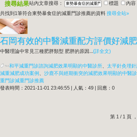
搜尋結果
站內文章搜尋：
標題
內容
共找到1筆符合
東勢暴食症的減重門診推薦
的資料
搜尋全站»
中醫理論中常見三種肥胖類型 肥胖的原因...
(詳全文)
和平減重門診諮詢減肥效果明顯的中醫診所
、
太平針灸埋針
減重減肥成功案例
、
沙鹿不與經期衝突的減肥效果明顯的中醫診
重門診減重門診推薦
發表時間：2021-11-01 23:46:55 | 人氣：49 | 回應：0
第 1 / 1 