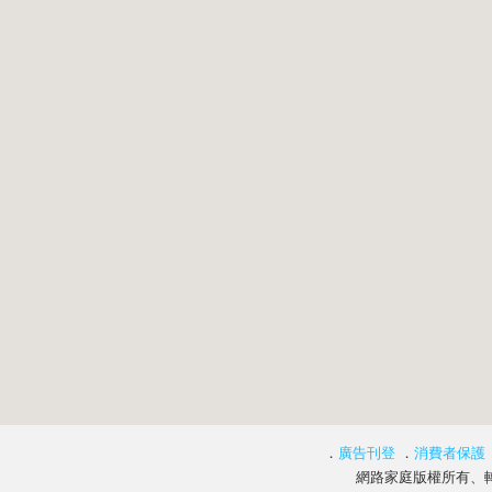
．
廣告刊登
．
消費者保護
網路家庭版權所有、轉載必究 