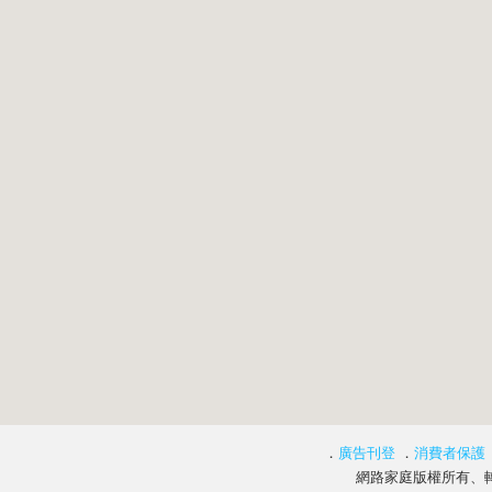
．
廣告刊登
．
消費者保護
網路家庭版權所有、轉載必究 