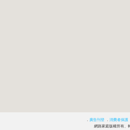
．
廣告刊登
．
消費者保護
網路家庭版權所有、轉載必究 