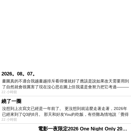
2026。08。07。
畫圖真的不適合我越畫越排斥看得懂就好了應該是說如果改天需要用到
了自然就會很厲害了現在沒心思在圖上但我還是會努力把它考過———
22 小時前
繞了一圈
沒想到上次寫文已經是一年前了。 更沒想到就這麼走著走著，2026年
已經來到了Q3的8月。 那天和好友You約吃飯，有些難為情地說「覺得
22 小時前
電影一夜限定2026 One Night Only 2026 movie