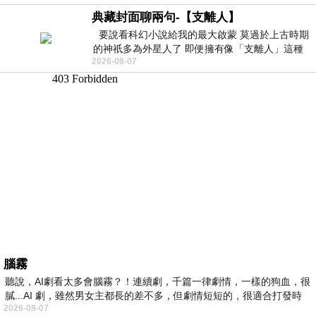
典藏封面聊兩句-【支離人】
要說看科幻小說給我的最大啟蒙 莫過於上古時期
的神祇多為外星人了 即便擁有像「支離人」這種
2026-08-07
驚世駭俗的神通法門 也未必讀
腦霧
聽說，AI劇看太多會腦霧？！連續劇，千篇一律劇情，一樣的狗血，很
膩...AI 劇，雖然男女主都長的差不多，但劇情短短的，很適合打發時
2026-08-07