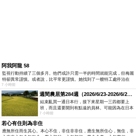
阿我阿龍 58
監視行動持續了三個多月。他們或許只需一半的時間就能完成，但梅麗
特卻異常謹慎。或者說，比平常更謹慎。她找到了一艘特工處停泊在
7 小時前
週間農居第284週（2026/6/23-2026/6/24) 夏至 金黃稻浪洋溢豐收喜悅
結束亂買一通日本行，接下來星期一三四都要上
班，而且還要開到有點遠的員林。可能因為在日本
7 小時前
花不少錢，星期一出門上班時，心裡沒有一
若心有住則為非住
應無所住而生其心。本心不住，非住非非住，應生無所住心，無住，非