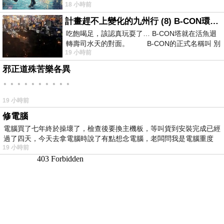
18 小時前
計畫趕不上變化的九州行 (8) B-CON環球塔
吃飽喝足，該認真玩耍了… B-CON塔就在活魚迴
轉壽司水天的對面。 B-CON的正式名稱叫 別
19 小時前
邪正道殊苦樂各異
。。。。。。。。。。
19 小時前
修電腦
電腦買了七年終於操壞了，檢查後要換主機板，等叫貨到安裝完成已經
過了四天，今天去拿電腦時說了有點想念電腦，老闆問我是電腦重度
19 小時前