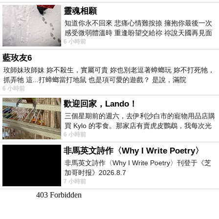
靈魂相願
知道你永不回來 悲痛心情難按捺 擁抱你最後一次
感受微弱體溫時 重逢盼望交給祢 祢說天國再見面
6 小時前
此刻忍淚說別離 他日靈魂再
藍玫友6
玫師妹玫師妹 妳不殺生，實屬可貴 妳也別老逗著蟑螂玩 妳不打死牠，
抓弄牠 這...打蟑螂當打地鼠 也是項可愛的遊戲？ 是說，滿院
6 小時前
歡迎回家，Lando！
三個星期前的週六，去伊利沙白市的寵物用品店購
買 Kylo 的零食。那家店有賣虎皮鸚鵡，我每次光
6 小時前
顧都會去看一下。他們偶爾會引進 C
非馬英文詩作〈Why I Write Poetry〉
非馬英文詩作〈Why I Write Poetry〉刊登于《芝
加哥时报》2026.8.7
7 小時前