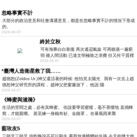
忽略事實不計
大部分的政治意見和社會溝通意見，都是在忽略事實不計的情況下形成
的。
2026-08-07
終於立秋
可有海豚白白靠攏 再次遙迢氣旋 可再饒過一遍窮
弱 雖人間活動 已達文明極致之浪費 但又何干質樸
2026-08-07
者 只能白白陪葬
*臺灣人造衛星救了我……
趙德恕(Zoldos Ur.)神父還活著的時候: 他怕見太陽光 我有一次去上趙
德恕神父研究所的課程， 趙神父把窗簾放下， 他說:陽
2026-08-07
《蜂蜜與漣漪》
生活的苦悶之處，必有其蜂蜜。 你說要學習蜜獾，毫不畏懼地 直搗蜂
窩，才能親嚐。 甚至練一身鐵布衫、金鐘罩， 在暴風雨來襲
2026-08-07
藍玫友5
三師兄三師兄 你昨晚說不可以殺生 要我放過蟑螂給生路 今天的燉大肉