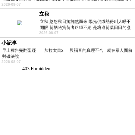
2026-08-07
立秋
立秋 悠悠秋日施施然而來 陽光仍熾熱得叫人睜不
開眼 荷塘邊賞荷者絡繹不絕 是塘邊荷葉田田的凝
2026-08-07
望 風中飄逸的是映日荷花別樣紅
小記事
早上禱告完翻聖經 加拉太書2 與福音的真理不合 就在眾人面前
對磯法說
2026-08-07