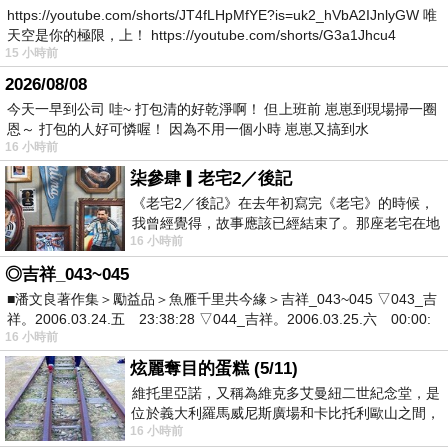
https://youtube.com/shorts/JT4fLHpMfYE?is=uk2_hVbA2IJnlyGW 唯
天空是你的極限，上！ https://youtube.com/shorts/G3a1Jhcu4
15 小時前
2026/08/08
今天一早到公司 哇~ 打包清的好乾淨啊！ 但上班前 崽崽到現場掃一圈
恩～ 打包的人好可憐喔！ 因為不用一個小時 崽崽又搞到水
16 小時前
柒參肆▎老宅2／後記
《老宅2／後記》在去年初寫完《老宅》的時候，
我曾經覺得，故事應該已經結束了。那座老宅在地
16 小時前
震中倒塌，七個人終於離開那片黑暗，
◎吉祥_043~045
■潘文良著作集＞勵益品＞魚雁千里共今緣＞吉祥_043~045 ▽043_吉
祥。2006.03.24.五 23:38:28 ▽044_吉祥。2006.03.25.六 00:00:
16 小時前
炫麗奪目的蛋糕 (5/11)
維托里亞諾，又稱為維克多艾曼紐二世紀念堂，是
位於義大利羅馬威尼斯廣場和卡比托利歐山之間，
16 小時前
用以紀念統一義大利統一後的的第一位國