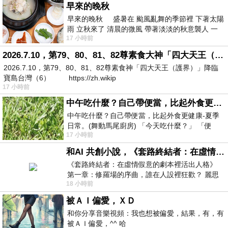
早來的晚秋
早來的晚秋 盛暑在 颱風亂舞的季節裡 下著太陽
雨 立秋來了 清晨的微風 帶著淡淡的秋意襲人 一
17 小時前
下子 又被赤
2026.7.10，第79、80、81、82尊素食大神「四大天王（護界）」降臨寶島台灣（6）
2026.7.10，第79、80、81、82尊素食神「四大天王（護界）」降臨
寶島台灣（6） https://zh.wikip
17 小時前
中午吃什麼？自己帶便當，比起外食更健康-夏季日常。(舞動馬尾廚房)
中午吃什麼？自己帶便當，比起外食更健康-夏季
日常。(舞動馬尾廚房) 「今天吃什麼？」 「便
17 小時前
當？麵？還是炒飯？」 每天都在選擇
和AI 共創小說，《套路終結者：在虛情假意的劇本裡活出人格》
《套路終結者：在虛情假意的劇本裡活出人格》
第一章：修羅場的序曲，誰在人設裡狂歡？ 麗思
18 小時前
卡爾頓酒店的總統套房內，燈光昏
被ＡＩ偏愛，ＸＤ
和你分享音樂視頻：我也想被偏愛，結果，有，有
被ＡＩ偏愛，^^ 哈