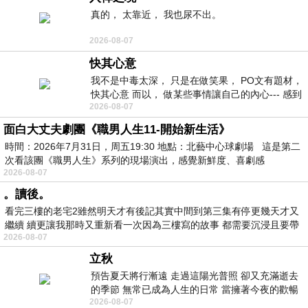
真的， 太靠近， 我也尿不出。
2026-08-07
快其心意
我不是中毒太深， 只是在做笑果， PO文有題材，
快其心意 而以， 做某些事情讓自己的內心--- 感到
2026-08-07
愉快。
面白大丈夫劇團《職男人生11-開始新生活》
時間：2026年7月31日，周五19:30 地點：北藝中心球劇場 這是第二
次看該團《職男人生》系列的現場演出，感覺新鮮度、喜劇感
2026-08-07
。讀後。
看完三樓的老宅2雖然明天才有後記其實中間到第三集有停更幾天才又
繼續 續更讓我那時又重新看一次因為三樓寫的故事 都需要沉浸且要帶
2026-08-07
有
立秋
預告夏天將行漸遠 走過這陽光普照 卻又充滿逝去
的季節 無常已成為人生的日常 當擁著今夜的歡暢
2026-08-07
舒心 轉眼驟成昨日 而明晨 太陽