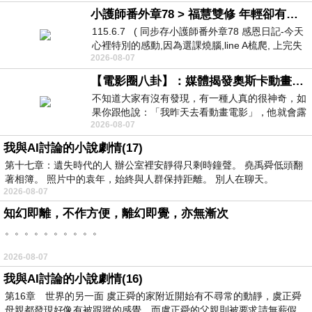
小護師番外章78 > 福慧雙修 年輕卻有個老靈魂 ㄑ金剛經〉podcast
115.6.7 ( 同步存小護師番外章78 感恩日記-今天
心裡特別的感動,因為選課燒腦,line A梳爬, 上完失
2026-08-07
智課的她,特來傾
【電影圈八卦】：媒體揭發奧斯卡動畫項目投票醜聞！好萊塢為什麼看不起動畫電影？
不知道大家有沒有發現，有一種人真的很神奇，如
果你跟他說：「我昨天去看動畫電影」，他就會露
2026-08-07
出一種慈祥的微笑，然後問你是不是陪小
我與AI討論的小說劇情(17)
第十七章：遺失時代的人 辦公室裡安靜得只剩時鐘聲。 堯禹舜低頭翻
著相簿。 照片中的袁年，始終與人群保持距離。 別人在聊天。
2026-08-07
知幻即離，不作方便，離幻即覺，亦無漸次
。。。。。。。。。。
2026-08-07
我與AI討論的小說劇情(16)
第16章 世界的另一面 虞正舜的家附近開始有不尋常的動靜，虞正舜
母親都發現好像有被跟蹤的感覺，而虞正舜的父親則被要求請無薪假，