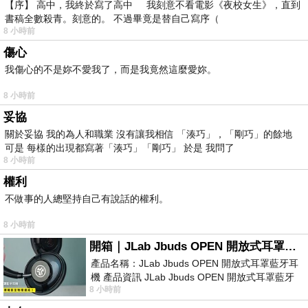
【序】 高中，我終於寫了高中 我刻意不看電影《夜校女生》，直到
書稿全數殺青。刻意的。 不過畢竟是替自己寫序（
8 小時前
傷心
我傷心的不是妳不愛我了，而是我竟然這麼愛妳。
8 小時前
妥協
關於妥協 我的為人和職業 沒有讓我相信 「湊巧」，「剛巧」的餘地
可是 每樣的出現都寫著「湊巧」「剛巧」 於是 我問了
8 小時前
權利
不做事的人總堅持自己有說話的權利。
8 小時前
開箱｜JLab Jbuds OPEN 開放式耳罩藍牙耳機 - 設計美學，輕巧、透氣、環境音全物理達成！
產品名稱：JLab Jbuds OPEN 開放式耳罩藍牙耳
機 產品資訊 JLab Jbuds OPEN 開放式耳罩藍牙
8 小時前
耳機評語：非常有特色，值得喜愛美型工