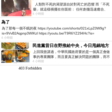
人類對不死的渴望源自於對死亡的恐懼 而「不死
藥」就這樣橫擺在你面前： 任何創傷迅速癒合、
4 小時前
停止衰老、痛覺消失…堪
為了
為了那每一個不眠的夜 https://youtube.com/shorts/021xLpZ0W9g?
is=9VvB2Aqpnp3WIKzl https://youtu.be/T9R6YZ294Hc?is=
4 小時前
民進黨昔日在野推給中央，今日甩鍋地方
上回我曾講過，中華民國政府要的是一個真正會做
事的專業團隊，而且要真正解決問題的團隊，而不
4 小時前
是只會到處甩鍋的雙標團隊，最近民進黨