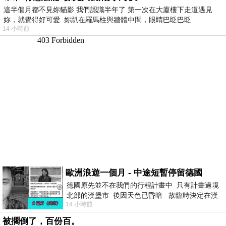
這半個月都不見妳貓影 我們認識半年了 第一次在大廈樓下走道遇見
妳，就覺得好可愛..妳趴在羅馬柱與牆體中間，眼睛巴眨巴眨
14 小時前
歐洲浪遊一個月 - 中途短暫停留德國
德國原先並不在我們的行程計畫中 只有計畫過境
北部的漢堡市 後因天色已昏暗 故臨時決定在漢
14 小時前
堡市吃晚餐和過夜
被擱倒了，百份百。