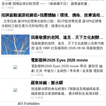
是全糖 我喝起來比較習慣 ~~~ 《偷偷藏不住》 越看越有趣，
20 小時前
招牌森雞湯課程腳底+指壓體驗！環境、價格、按摩過程全紀錄，森SPA足體養生館松江館最新價格表
文章目錄 森SPA足體養生館松江館：高CP值舒壓首選 森SPA足體養
生館松江館交通方式與地理位置：捷運出站走路
21 小時前
我最敬愛的老闆、遠見．天下文化創辦人高希均教授
我最敬愛的老闆、遠見．天下文化創辦人高希均教
授 遠見 HBR 社長楊瑪利 2026.08.06 我最敬愛的
21 小時前
老闆、遠見．天下文化創辦人高希均教
電影眼眸2026 Eyes 2026 movie
電影眼眸2026 Eyes 2026 movie 導演: 廉智浩 編
劇 主演: 申敏兒 / 金南熙 / 李承勇 / 金英雅 電影眼
22 小時前
眸2026描述攝影師徐珍因遺
羅東林鐵：樂水驛
抵達樂水驛前會先經過5-7號隧道及橫越碼崙溪，
鐵路都是沿著溪畔修建。 樂水驛初名為濁水驛，
22 小時前
但因與臺鐵集集線車站同名，於1953