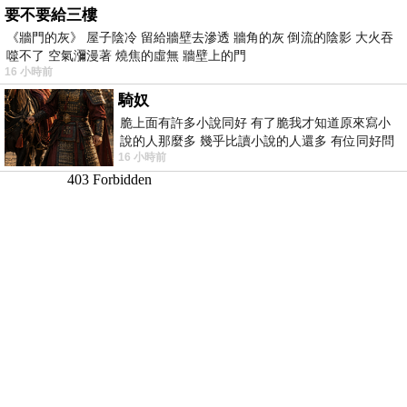
要不要給三樓
《牆門的灰》 屋子陰冷 留給牆壁去滲透 牆角的灰 倒流的陰影 大火吞
噬不了 空氣瀰漫著 燒焦的虛無 牆壁上的門
16 小時前
騎奴
脆上面有許多小說同好 有了脆我才知道原來寫小
說的人那麼多 幾乎比讀小說的人還多 有位同好問
16 小時前
了一個問題 她說為什麼高中文學獎的