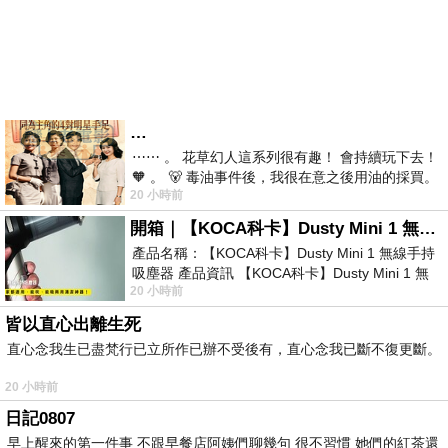
…
⋯⋯ 。 花草幻人這系列很有趣！ 會持續玩下去！
🧡 。 🐻 毒油事件後，我很在意之後用油的採買。
20 小時前
前天購買了我之前就很愛
開箱｜【KOCA科卡】Dusty Mini 1 無線手持吸塵器
產品名稱：【KOCA科卡】Dusty Mini 1 無線手持
吸塵器 產品資訊 【KOCA科卡】Dusty Mini 1 無
20 小時前
線手持吸塵器評語： 能吸、能吹兼具兩
皆以直心出離生死
直心念我生已盡梵行已立所作已辦不受後有，直心念我已斷不復更斷。
20 小時前
日記0807
早上醒來的第一件事 不跟早餐店阿姨們聊幾句 很不習慣 她們的紅茶還