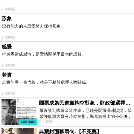
2 小時前
形象
沒有能力的人最愛努力保持形象，
2 小時前
感覺
把感覺當成感情，是愛情關係里最大的誤解。
2 小時前
老實
老實的另一個含義，就是不精於處理人際關係。
2 小時前
國票成為民進黨掏空對象，財政部選擇性失憶
最近談到國票金這件事，已經是鬧得沸沸揚揚，我
替許崑源大哥有時候在想，民進黨提出的公公併，
2 小時前
其實就是想要國庫通黨庫，鬧出最大的醜
典藏封面聊兩句-【不死藥】