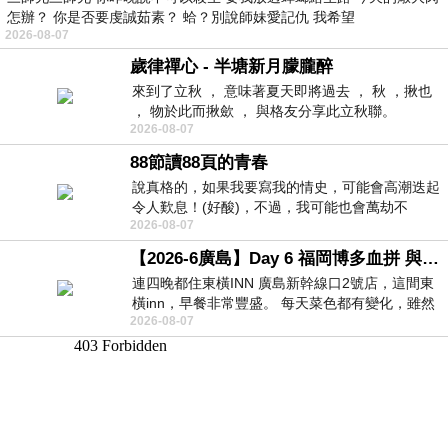
怎辦？ 你是否要虔誠茹素？ 蛤？別說師妹愛記仇 我希望
2026-08-07
歲律禪心 - 半塘新月朦朧醉
來到了立秋 ， 意味著夏天即將過去 ， 秋 ，揪也
， 物於此而揪歛 ， 與格友分享此立秋聯。
2026-08-07
88節讀88頁的青春
說真格的，如果我要寫我的情史，可能會高潮迭起
令人歎息！(好酸)，不過，我可能也會萬劫不
2026-08-07
復...，每天跪鍵盤還是被判了花心的罪
【2026-6廣島】Day 6 福岡博多血拼 與機場接送少年司機深夜對談
連四晚都住東橫INN 廣島新幹線口2號店，這間東
橫inn，早餐非常豐盛。 每天菜色都有變化，雖然
2026-08-07
看到工作人員拿出料理包加熱，但