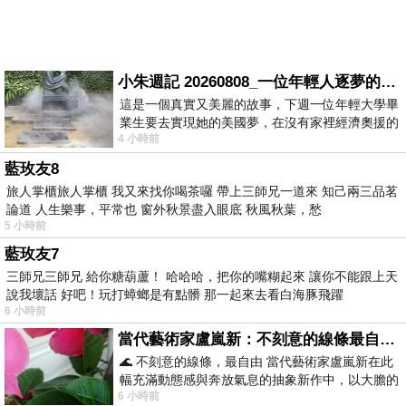
小朱週記 20260808_一位年輕人逐夢的真實故事
這是一個真實又美麗的故事，下週一位年輕大學畢
業生要去實現她的美國夢，在沒有家裡經濟奧援的
4 小時前
情況下，靠著自我努力工作累積出國基
藍玫友8
旅人掌櫃旅人掌櫃 我又來找你喝茶囉 帶上三師兄一道來 知己兩三品茗
論道 人生樂事，平常也 窗外秋景盡入眼底 秋風秋葉，愁
5 小時前
藍玫友7
三師兄三師兄 給你糖葫蘆！ 哈哈哈，把你的嘴糊起來 讓你不能跟上天
說我壞話 好吧！玩打蟑螂是有點髒 那一起來去看白海豚飛躍
6 小時前
當代藝術家盧嵐新：不刻意的線條最自由，讓色彩流動、筆觸自己說話
🌊 不刻意的線條，最自由 當代藝術家盧嵐新在此
幅充滿動態感與奔放氣息的抽象新作中，以大膽的
6 小時前
藍色顏料在白色畫布上揮灑、壓印與流淌