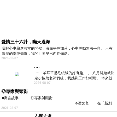
愛情三十六計，瞞天過海
我把心事藏進尋常的問候，海面平靜如昔，心中悸動無法平息。 只有
海底的潮汐知道，我的世界早已向你傾斜。
2026-08-07
….
⋯⋯ 羊耳草是毛絨絨的好有趣。 。 八月開始就決
定少協助老師們後，我感到工作好輕鬆。 本來就
2026-08-07
不是我的工作啊。 真
◎專家與頭銜
■寓言故事 ◎專家與頭銜
⊕潘文良 在「新創
2026-08-07
之谷」裡——
入禪之境