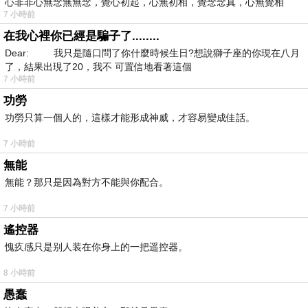
心非非心無念無無念，覺心初起，心無初相，覺念念真，心無覺相
7 小時前
在我心裡你已經是騙子了........
Dear: 我只是隨口問了你什麼時候生日?想說獅子座的你現在八月
了，結果出現了20，我不 可置信地看著這個
7 小時前
功勞
功勞只算一個人的，這樣才能形成神威，才容易變成佳話。
7 小時前
無能
無能？那只是因為對方不能與你配合。
7 小時前
遙控器
愧疚感只是别人装在你身上的一把遥控器。
8 小時前
愚蠢