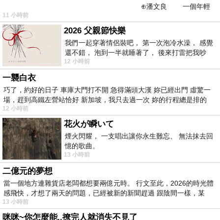
⊕潘文良 一個年輕
11 小時前
的墨客，在京城的古玩肆裡
2026 父親節快樂
我們一起穿著情侶裝吧， 第一次泡冷水澡， 感覺
還不錯， 泡到一半就睡著了， 後來打雷把我吵
12 小時前
醒， 手
一襲白衣
巧了，約好的日子 車庫大門打不開 急得滿頭大漢 妳已經出門 虛驚一
場，趕到高鐵左營站恰好 新加坡，我只去過一次 妳的行程總是排的
12 小時前
花火が瞬いて
煙火閃耀， 一支唱出讓你永生難忘、 無法抹去回
憶的歌曲。
13 小時前
二億元的夢想
當一個地方連雜貨店老闆都想要兩億元時。 行文至此，2026的時光體
感飛快，才想了兩天的問題，已經被新的新聞趕過 跟陰間一樣，某
13 小時前
咪咪~你怎麼能..撩完人就消失不見了