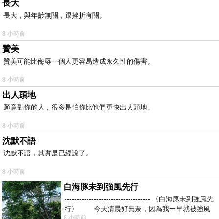
長大
長大，與年齡無關，跟挫折有關。
8 小時前
贊美
贊美可能比侮辱一個人更容易造成永久性的傷害。
8 小時前
出人頭地
願意勸你的人，很多是怕你比他們更快出人頭地。
8 小時前
沈默不語
沈默不語，其實是已經說了。
8 小時前
白海豚未到強風先行
----------------------------------- 〈白海豚未到強風先
行〉 今天清晨好無奈，因為我一早就被強風
8 小時前