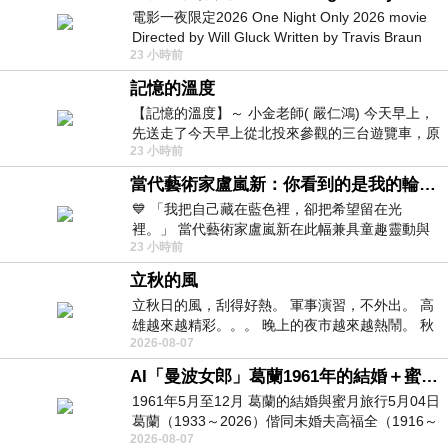
電影一夜限定2026 One Night Only 2026 movie
Directed by Will Gluck Written by Travis Braun
23 小時前
Starring Monica Barbaro
記憶的溫度
【記憶的溫度】～ 小金老師( 嚴仁鴻) 今天早上，
先送走了今天早上從北投來參觀的三台遊覽車，原
23 小時前
以為展場已經差不多要安靜下來，卻發
當代藝術家盧嵐新：你看到的是我的輪廓，還是你的故事？——藏在藍色裡的希望與光
💙 「我把自己藏在藍色裡，卻把希望留在光
裡。」 當代藝術家盧嵐新在此幅兼具童趣靈動與
23 小時前
抽象韻味的新作中，用湛藍的羽翼般色塊包覆著
立秋的風
立秋日的風，刮得好熱。 軍事演習，不外出。 高
雄越來越精彩。。。 晚上的夜市越來越熱鬧。 秋
2026-08-07
天的風刮得很熱 夜遊消暑熱。。。
AI「曼波女郎」葛蘭1961年的結婚＋蜜月旅行 #戀上老電影 #葛蘭 #粟子
1961年5月至12月 葛蘭的結婚與蜜月旅行5月04日
葛蘭（1933～2026）偕同未婚夫高福全（1916～
2026-08-07
2004）乘郵輪赴倫敦6月15日於英國倫敦St.S