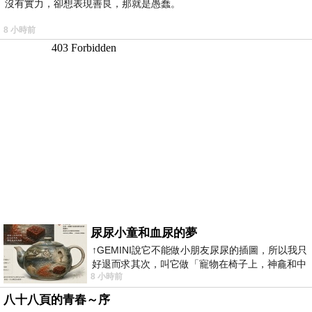
沒有實力，卻想表現善良，那就是愚蠢。
8 小時前
尿尿小童和血尿的夢
↑GEMINI說它不能做小朋友尿尿的插圖，所以我只
好退而求其次，叫它做「寵物在椅子上，神龕和中
8 小時前
年人臉孔」的畫了。 六月底
八十八頁的青春～序