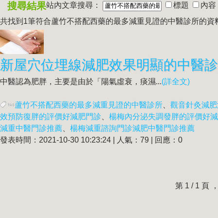
搜尋結果
站內文章搜尋：
標題
內容
共找到1筆符合
蘆竹不搭配西藥的最多減重見證的中醫診所
的資
中醫認為肥胖，主要是由於「陽氣虛衰，痰濕...
(詳全文)
蘆竹不搭配西藥的最多減重見證的中醫診所
、
觀音針灸減肥
效預防復胖的評價好減肥門診
、
楊梅內分泌失調發胖的評價好減
減重中醫門診推薦
、
楊梅減重諮詢門診減肥中醫門診推薦
發表時間：2021-10-30 10:23:24 | 人氣：79 | 回應：0
第 1 / 1 