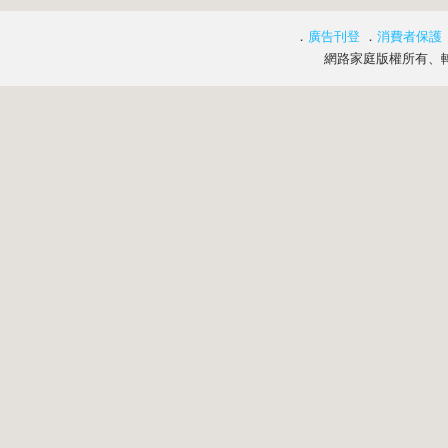
．
廣告刊登
．
消費者保護
網路家庭版權所有、轉載必究 