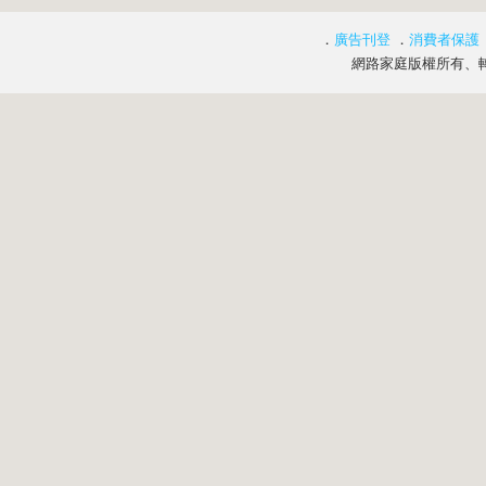
．
廣告刊登
．
消費者保護
網路家庭版權所有、轉載必究 