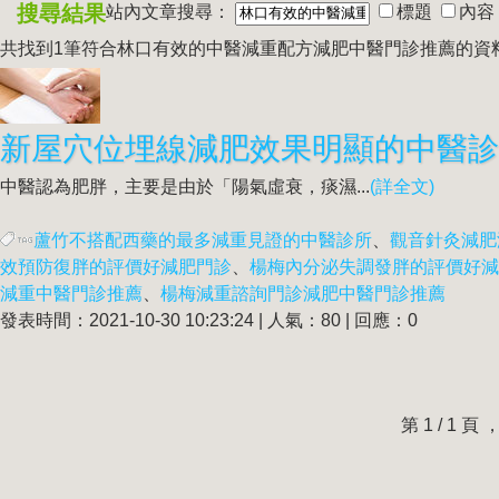
搜尋結果
站內文章搜尋：
標題
內容
共找到1筆符合
林口有效的中醫減重配方減肥中醫門診推薦
的資
中醫認為肥胖，主要是由於「陽氣虛衰，痰濕...
(詳全文)
蘆竹不搭配西藥的最多減重見證的中醫診所
、
觀音針灸減肥
效預防復胖的評價好減肥門診
、
楊梅內分泌失調發胖的評價好減
減重中醫門診推薦
、
楊梅減重諮詢門診減肥中醫門診推薦
發表時間：2021-10-30 10:23:24 | 人氣：80 | 回應：0
第 1 / 1 