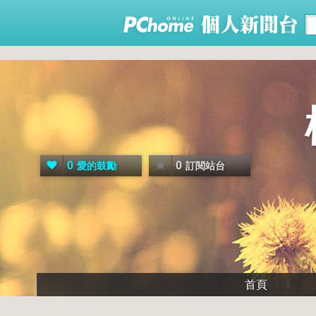
0
0
愛的鼓勵
訂閱站台
首頁