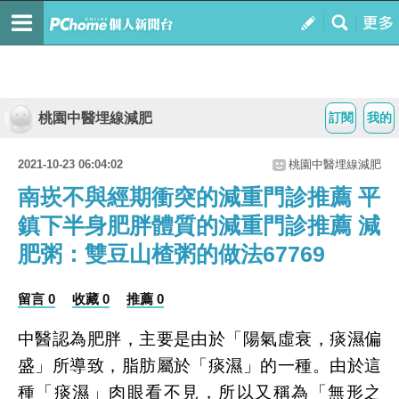
桃園中醫埋線減肥
訂閱
我的
2021-10-23 06:04:02
桃園中醫埋線減肥
南崁不與經期衝突的減重門診推薦 平
鎮下半身肥胖體質的減重門診推薦 減
肥粥：雙豆山楂粥的做法67769
留言 0
收藏 0
推薦 0
中醫認為肥胖，主要是由於「陽氣虛衰，痰濕偏
盛」所導致，脂肪屬於「痰濕」的一種。由於這
種「痰濕」肉眼看不見，所以又稱為「無形之