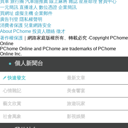
買車
旅行團
汽車險推薦
線上麻將
雜誌
星座命理
會員中心
一元簡訊
直播達人
數位憑證
企業簡訊
不要聽信謠言跟偏方。
買網址
虛擬主機
企業郵件
尤其許多網友的自身經驗，吃什麼有效，吃什麼
廣告刊登
隱私權聲明
可以快速減重，千千萬萬不要全信啊！
消費者保護
兒童網路安全
About PChome
投資人聯絡
徵才
透過上面的說明後，我們可以了解整個肥胖的主
著作權保護
｜網路家庭版權所有、轉載必究
‧Copyright PChome
要證型
Online
PChome Online and PChome are trademarks of PChome
但是切記不可以看到證型，然後自己當醫生，以
Online Inc.
為自己就是那一種證型就去抓藥吃
個人新聞台
務必聽從專業中醫師的，配合療程才有效果
而桃園廣和與廣仁堂中醫診所的治療步驟分為兩
快速發文
最新文章
個階段：
心情雜記
美食饗宴
1.首先他會先了解我整個身體狀態，並且會反覆
藝文欣賞
旅遊玩家
確認患者體質狀態與平常飲食狀況，並會囑咐這
社會萬象
影視娛樂
段時間該吃什麼不能吃什麼，非常仔細的說明。