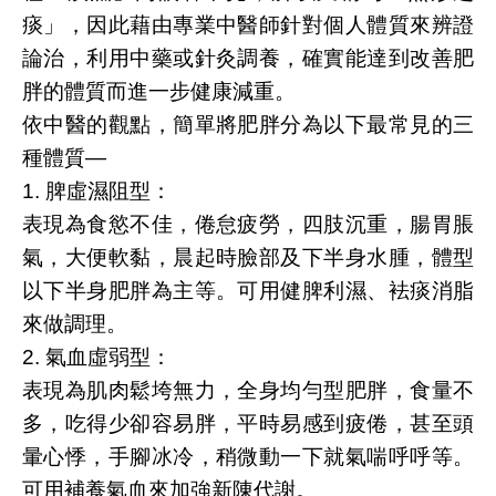
痰」，因此藉由專業中醫師針對個人體質來辨證
論治，利用中藥或針灸調養，確實能達到改善肥
胖的體質而進一步健康減重。
依中醫的觀點，簡單將肥胖分為以下最常見的三
種體質—
1. 脾虛濕阻型：
表現為食慾不佳，倦怠疲勞，四肢沉重，腸胃脹
氣，大便軟黏，晨起時臉部及下半身水腫，體型
以下半身肥胖為主等。可用健脾利濕、袪痰消脂
來做調理。
2. 氣血虛弱型：
表現為肌肉鬆垮無力，全身均勻型肥胖，食量不
多，吃得少卻容易胖，平時易感到疲倦，甚至頭
暈心悸，手腳冰冷，稍微動一下就氣喘呼呼等。
可用補養氣血來加強新陳代謝。