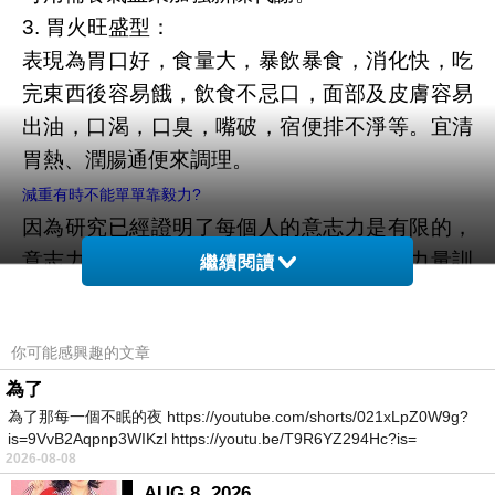
3. 胃火旺盛型：
表現為胃口好，食量大，暴飲暴食，消化快，吃
完東西後容易餓，飲食不忌口，面部及皮膚容易
出油，口渴，口臭，嘴破，宿便排不淨等。宜清
胃熱、潤腸通便來調理。
減重有時不能單單靠毅力?
因為研究已經證明了每個人的意志力是有限的，
意志力和肌肉一樣，當我們做完高強度的力量訓
繼續閱讀
練
我們的肌肉會疲勞、會酸痛，我們無法用它來做
你可能感興趣的文章
更多的其他活動。
為了
想想，當我們的單位衝鋒陷陣、心力交瘁，回到
為了那每一個不眠的夜 https://youtube.com/shorts/021xLpZ0W9g?
家裡看到小孩鬧、滿地狼藉的時候，你真的還有
is=9VvB2Aqpnp3WIKzl https://youtu.be/T9R6YZ294Hc?is=
多餘的意志力去少油少鹽的吃雞胸肉?
2026-08-08
當你完成了一次高強度的力量訓練，跑完一次馬
AUG 8, 2026