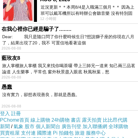
近況更新＊＊本周8/4是入職滿三個月＊＊ 因為上
拉松，你真的還有多餘的意志力不去大快朵頤?
班可以戴耳機所以有時辦公會聽音樂 沒有特別固
在吃這件事情上面，
減肥的人比不減肥的人需要
12 小時前
定哪天但就是一周某一天會固定聽'90
消耗更多的意志力，所以意志力用完以後，會更
在我心裡你已經是騙子了........
容易克制不住自己
。
Dear: 我只是隨口問了你什麼時候生日?想說獅子座的你現在八月
了，結果出現了20，我不 可置信地看著這個
如果只是靠意志力來維持減肥的效果，能夠維持
2026-08-08
成功的幾率是很低的前面我們提到快速減肥成功
藍玫友8
的人群中95%的維持不下去減肥的效果
旅人掌櫃旅人掌櫃 我又來找你喝茶囉 帶上三師兄一道來 知己兩三品茗
論道 人生樂事，平常也 窗外秋景盡入眼底 秋風秋葉，愁
2026-08-08
而
中醫減重
就是讓您在維持正常飲食下，也可以
愚蠢
獲得較好的減重效果
沒有實力，卻想表現善良，那就是愚蠢。
這樣不只不會讓您的作息因為減重而大幅更動
2026-08-08
減肥這件事就是長期作戰。如果沒有遵循醫囑，
登入
註冊
會很快復胖回去，這種效應實在太可怕了。
PChome首頁
線上購物
24h購物
書店
露天拍賣
比比昂代購
新聞
/
氣象
股市
個人新聞台
廣告刊登
加入聯播網
全球購物
因此，必須尋求專業中醫師的建議才是正確的方
買賣租屋
支付連
國際連
Pi 拍錢包
旅遊
服務中心
式