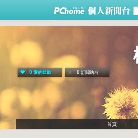
0
0
愛的鼓勵
訂閱站台
首頁