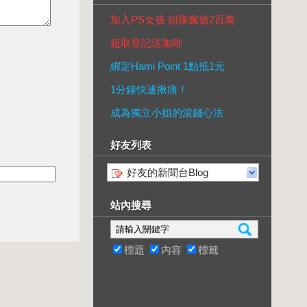
加入PS女孩 組隊瘋搶2百萬
超取登記送咖啡
綁定Hami Point 1點抵1元
1分鐘快速揪痛！
成為獨立小姐的滾錢心法
好友列表
好友的新聞台Blog
站內搜尋
標題
內容
標籤