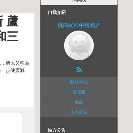
自我介紹
 蘆
桃園局部中醫減肥
和三
見，所以又稱為
進一步健康減
關於本站
留言板
地圖
加入好友
站方公告