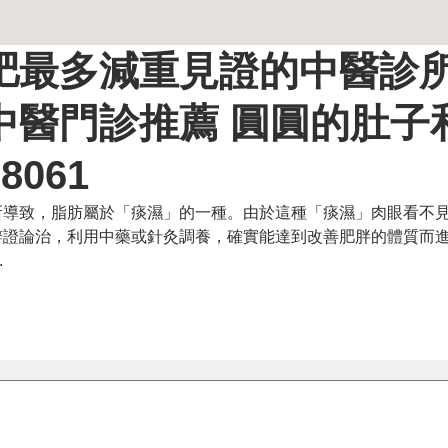
肥最多減重見證的中醫診所
中醫門診推薦 圓圓的肚子
061
所導致，脂肪屬於「痰濕」的一種。由於這種「痰濕」肉眼看不
辨證論治，利用中藥或針灸調養，確實能達到改善肥胖的體質而
.