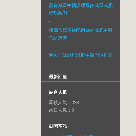
觀音減重中醫調理最多減重減肥
成功案例
、
桃園八德不搭配西藥的減肥中醫
門診推薦
、
南崁埋線減肥減肥中醫門診推薦
最新回應
站台人氣
累積人氣：
398
當日人氣：
0
訂閱本站