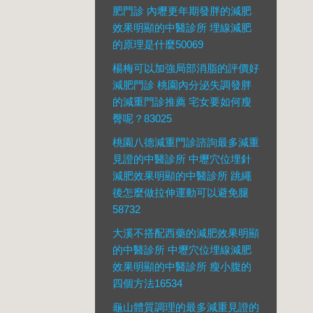
肥門診 內壢更年期發胖的減肥
效果明顯的中醫診所 埋線減肥
的原理是什麼50069
楊梅可以加強局部消脂的評價好
減肥門診 桃園內分泌失調發胖
的減重門診推薦 宅女要如何瘦
臀呢？83025
桃園八德減重門診諮詢最多減重
見證的中醫診所 中壢穴位埋針
減肥效果明顯的中醫診所 跳繩
後怎麼做拉伸運動可以避免腿
58732
大溪不搭配西藥的減肥效果明顯
的中醫診所 中壢穴位埋線減肥
效果明顯的中醫診所 瘦小腹的
四個方法16534
龜山體質調理的最多減重見證的