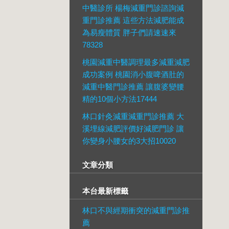
中醫診所 楊梅減重門診諮詢減
重門診推薦 這些方法減肥能成
為易瘦體質 胖子們請速速來
78328
桃園減重中醫調理最多減重減肥
成功案例 桃園消小腹啤酒肚的
減重中醫門診推薦 讓腹婆變腰
精的10個小方法17444
林口針灸減重減重門診推薦 大
溪埋線減肥評價好減肥門診 讓
你變身小腰女的3大招10020
文章分類
本台最新標籤
林口不與經期衝突的減重門診推
薦