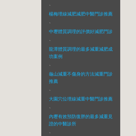
、
楊梅埋線減肥減肥中醫門診推薦
、
中壢體質調理的評價好減肥門診
、
龍潭體質調理的最多減重減肥成
功案例
、
龜山減重不傷身的方法減重門診
推薦
、
大園穴位埋線減重中醫門診推薦
、
內壢有效預防復胖的最多減重見
證的中醫診所
、