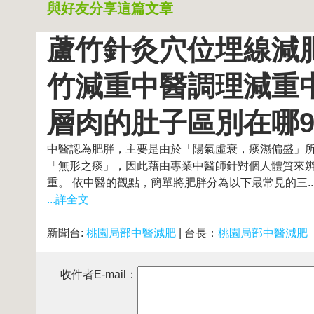
與好友分享這篇文章
蘆竹針灸穴位埋線減
竹減重中醫調理減重
層肉的肚子區別在哪98
中醫認為肥胖，主要是由於「陽氣虛衰，痰濕偏盛」
「無形之痰」，因此藉由專業中醫師針對個人體質來
重。 依中醫的觀點，簡單將肥胖分為以下最常見的三..
...詳全文
新聞台:
桃園局部中醫減肥
| 台長：
桃園局部中醫減肥
收件者E-mail：