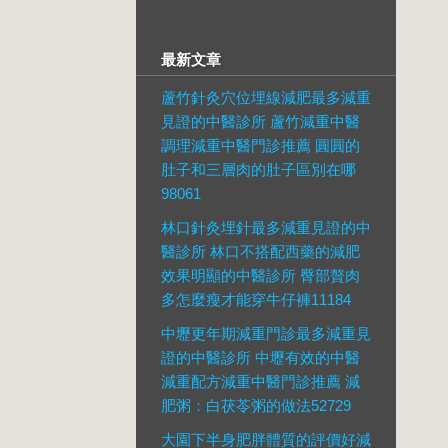
最新文章
蘆竹針灸穴位埋線減肥最多減重
見證的中醫診所 蘆竹減重中醫
調理減重中醫門診推薦 圓圓的
肚子和三層肉的肚子區別在哪
98061
林口針灸埋針最多減重見證的中
醫診所 林口不搭配西藥的減肥
效果明顯的中醫診所 臀部贅肉
多怎麼瘦才能穿牛仔褲11184
中壢更年期減重門診最多減重見
證的中醫診所 中壢有效的中醫
減重配方減重中醫門診推薦 減
肥粥：白茯苓粥的做法52729
大園下半身肥胖體質的評價好減