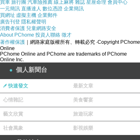
因此，必須尋求專業中醫師的建議才是正確的方
買車
旅行團
汽車險推薦
線上麻將
雜誌
星座命理
會員中心
一元簡訊
直播達人
數位憑證
企業簡訊
式
買網址
虛擬主機
企業郵件
不要聽信謠言跟偏方。
廣告刊登
隱私權聲明
尤其許多網友的自身經驗，吃什麼有效，吃什麼
消費者保護
兒童網路安全
About PChome
投資人聯絡
徵才
可以快速減重，千千萬萬不要全信啊！
著作權保護
｜網路家庭版權所有、轉載必究
‧Copyright PChome
透過上面的說明後，我們可以了解整個肥胖的主
Online
PChome Online and PChome are trademarks of PChome
要證型
Online Inc.
但是切記不可以看到證型，然後自己當醫生，以
個人新聞台
為自己就是那一種證型就去抓藥吃
務必聽從專業中醫師的，配合療程才有效果
快速發文
最新文章
而桃園廣和與廣仁堂中醫診所的治療步驟分為兩
心情雜記
美食饗宴
個階段：
藝文欣賞
旅遊玩家
1.首先他會先了解我整個身體狀態，並且會反覆
社會萬象
影視娛樂
確認患者體質狀態與平常飲食狀況，並會囑咐這