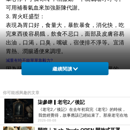
可用補養氣血來加強新陳代謝。
3. 胃火旺盛型：
表現為胃口好，食量大，暴飲暴食，消化快，吃
完東西後容易餓，飲食不忌口，面部及皮膚容易
出油，口渴，口臭，嘴破，宿便排不淨等。宜清
胃熱、潤腸通便來調理。
減重有時不能單單靠毅力?
因為研究已經證明了每個人的意志力是有限的，
繼續閱讀
意志力和肌肉一樣，當我們做完高強度的力量訓
練
你可能感興趣的文章
我們的肌肉會疲勞、會酸痛，我們無法用它來做
柒參肆▎老宅2／後記
更多的其他活動。
《老宅2／後記》在去年初寫完《老宅》的時候，
想想，當我們的單位衝鋒陷陣、心力交瘁，回到
我曾經覺得，故事應該已經結束了。那座老宅在地
家裡看到小孩鬧、滿地狼藉的時候，你真的還有
2026-08-08
震中倒塌，七個人終於離開那片黑暗，
多餘的意志力去少油少鹽的吃雞胸肉?