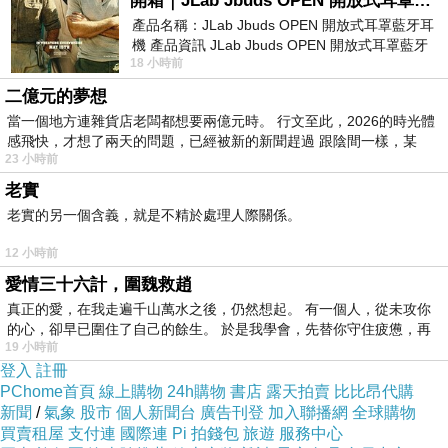
開箱｜JLab Jbuds OPEN 開放式耳罩藍牙耳機 - 設計美學，輕巧、透氣、環境音全物理達成！
產品名稱：JLab Jbuds OPEN 開放式耳罩藍牙耳
當你完成了一次高強度的力量訓練，跑完一次馬
機 產品資訊 JLab Jbuds OPEN 開放式耳罩藍牙
拉松，你真的還有多餘的意志力不去大快朵頤?
18 小時前
耳機評語：非常有特色，值得喜愛美型工
在吃這件事情上面，
減肥的人比不減肥的人需要
二億元的夢想
消耗更多的意志力，所以意志力用完以後，會更
當一個地方連雜貨店老闆都想要兩億元時。 行文至此，2026的時光體
感飛快，才想了兩天的問題，已經被新的新聞趕過 跟陰間一樣，某
容易克制不住自己
。
23 小時前
如果只是靠意志力來維持減肥的效果，能夠維持
老實
成功的幾率是很低的前面我們提到快速減肥成功
老實的另一個含義，就是不精於處理人際關係。
的人群中95%的維持不下去減肥的效果
12 小時前
愛情三十六計，圍魏救趙
而
中醫減重
就是讓您在維持正常飲食下，也可以
真正的愛，在我走遍千山萬水之後，仍然想起。 有一個人，從未攻你
獲得較好的減重效果
的心，卻早已圍住了自己的餘生。 於是我學會，先替你守住疲憊，再
19 小時前
這樣不只不會讓您的作息因為減重而大幅更動
登入
註冊
減肥這件事就是長期作戰。如果沒有遵循醫囑，
PChome首頁
線上購物
24h購物
書店
露天拍賣
比比昂代購
新聞
/
氣象
股市
個人新聞台
廣告刊登
加入聯播網
全球購物
會很快復胖回去，這種效應實在太可怕了。
買賣租屋
支付連
國際連
Pi 拍錢包
旅遊
服務中心