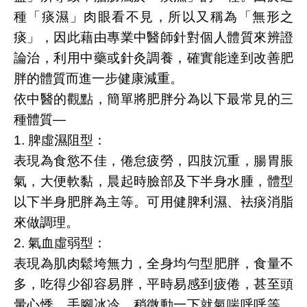
種「痰濕」肉眼看不見，所以又稱為「無形之
痰」，因此藉由專業中醫師針對個人體質來辨證
論治，利用中藥或針灸調養，確實能達到改善肥
胖的體質而進一步健康減重。
依中醫的觀點，簡單將肥胖分為以下最常見的三
種體質—
1. 脾虛濕阻型：
表現為食慾不佳，倦怠疲勞，四肢沉重，腸胃脹
氣，大便軟黏，晨起時臉部及下半身水腫，體型
以下半身肥胖為主等。可用健脾利濕、袪痰消脂
來做調理。
2. 氣血虛弱型：
表現為肌肉鬆垮無力，全身均勻型肥胖，食量不
多，吃得少卻容易胖，平時易感到疲倦，甚至頭
暈心悸，手腳冰冷，稍微動一下就氣喘呼呼等。