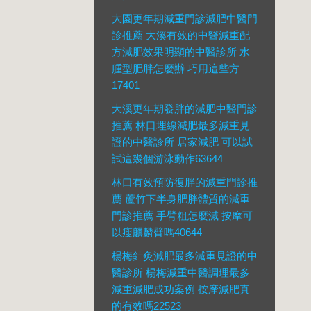
大園更年期減重門診減肥中醫門
診推薦 大溪有效的中醫減重配
方減肥效果明顯的中醫診所 水
腫型肥胖怎麼辦 巧用這些方
17401
大溪更年期發胖的減肥中醫門診
推薦 林口埋線減肥最多減重見
證的中醫診所 居家減肥 可以試
試這幾個游泳動作63644
林口有效預防復胖的減重門診推
薦 蘆竹下半身肥胖體質的減重
門診推薦 手臂粗怎麼減 按摩可
以瘦麒麟臂嗎40644
楊梅針灸減肥最多減重見證的中
醫診所 楊梅減重中醫調理最多
減重減肥成功案例 按摩減肥真
的有效嗎22523