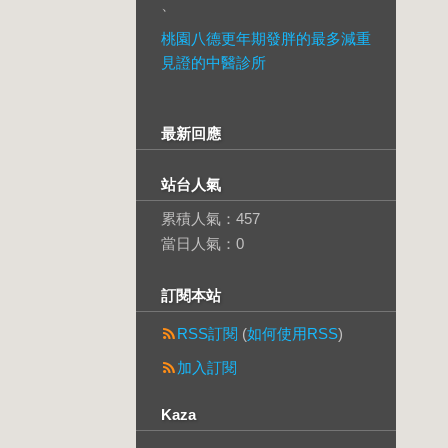
、
桃園八德更年期發胖的最多減重
見證的中醫診所
最新回應
站台人氣
累積人氣：
457
當日人氣：
0
訂閱本站
RSS訂閱
(
如何使用RSS
)
加入訂閱
Kaza