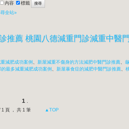
內容
標籤
尋全站»
減重減肥成功案例
、
新屋減重不傷身的方法減肥中醫門診推薦
、
部的最多減重減肥成功案例
、
新屋暴食症的減肥中醫門診推薦
、
1
.
 / 1 頁 ， 共 1 筆
▲TOP