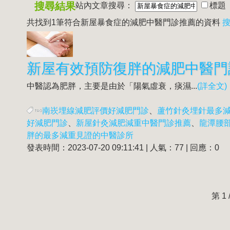
搜尋結果
站內文章搜尋：
標題
共找到1筆符合
新屋暴食症的減肥中醫門診推薦
的資料
搜
中醫認為肥胖，主要是由於「陽氣虛衰，痰濕...
(詳全文)
南崁埋線減肥評價好減肥門診
、
蘆竹針灸埋針最多
好減肥門診
、
新屋針灸減肥減重中醫門診推薦
、
龍潭腰
胖的最多減重見證的中醫診所
發表時間：2023-07-20 09:11:41 | 人氣：77 | 回應：0
第 1