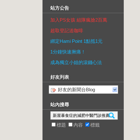
站方公告
加入PS女孩 組隊瘋搶2百萬
超取登記送咖啡
綁定Hami Point 1點抵1元
1分鐘快速揪痛！
成為獨立小姐的滾錢心法
好友列表
好友的新聞台Blog
站內搜尋
標題
內容
標籤