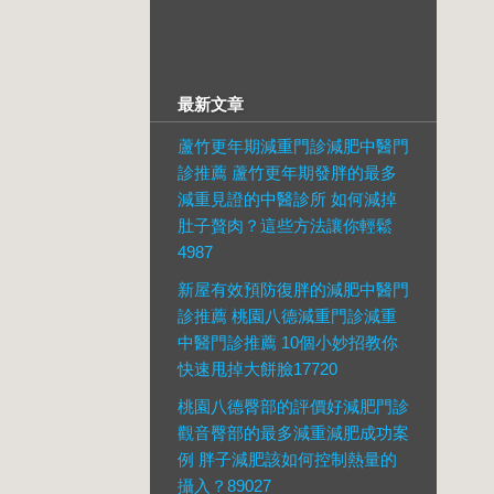
最新文章
蘆竹更年期減重門診減肥中醫門
診推薦 蘆竹更年期發胖的最多
減重見證的中醫診所 如何減掉
肚子贅肉？這些方法讓你輕鬆
4987
新屋有效預防復胖的減肥中醫門
診推薦 桃園八德減重門診減重
中醫門診推薦 10個小妙招教你
快速甩掉大餅臉17720
桃園八德臀部的評價好減肥門診
觀音臀部的最多減重減肥成功案
例 胖子減肥該如何控制熱量的
攝入？89027