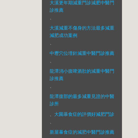
大溪更年期減重門診減肥中醫門
診推薦
、
大溪減重不傷身的方法最多減重
減肥成功案例
、
中壢穴位埋針減重中醫門診推薦
、
龍潭消小腹啤酒肚的減重中醫門
診推薦
、
龍潭腹部的最多減重見證的中醫
診所
、
大園暴食症的評價好減肥門診
、
新屋暴食症的減肥中醫門診推薦