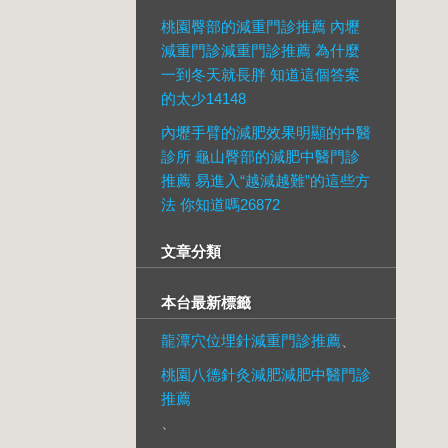
桃園臀部的減重門診推薦 內壢
減重門診減重門診推薦 為什麼
一到冬天就長胖 知道這個答案
的太少14148
內壢手臂的減肥效果明顯的中醫
診所 龜山臀部的減肥中醫門診
推薦 易進入“越減越難”的這些方
法 你知道嗎26872
文章分類
本台最新標籤
龍潭穴位埋針減重門診推薦
、
桃園八德針灸減肥減肥中醫門診
推薦
、