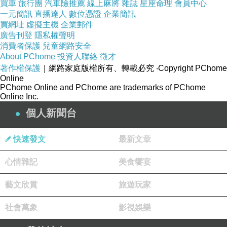
買車
旅行團
汽車險推薦
線上麻將
雜誌
星座命理
會員中心
一元簡訊
不要聽信謠言跟偏方。
直播達人
數位憑證
企業簡訊
買網址
虛擬主機
企業郵件
尤其許多網友的自身經驗，吃什麼有效，吃什麼
廣告刊登
隱私權聲明
可以快速減重，千千萬萬不要全信啊！
消費者保護
兒童網路安全
About PChome
投資人聯絡
徵才
透過上面的說明後，我們可以了解整個肥胖的主
著作權保護
｜網路家庭版權所有、轉載必究
‧Copyright PChome
要證型
Online
PChome Online and PChome are trademarks of PChome
但是切記不可以看到證型，然後自己當醫生，以
Online Inc.
為自己就是那一種證型就去抓藥吃
個人新聞台
務必聽從專業中醫師的，配合療程才有效果
而桃園廣和與廣仁堂中醫診所的治療步驟分為兩
快速發文
最新文章
個階段：
心情雜記
美食饗宴
1.首先他會先了解我整個身體狀態，並且會反覆
藝文欣賞
旅遊玩家
確認患者體質狀態與平常飲食狀況，並會囑咐這
社會萬象
影視娛樂
段時間該吃什麼不能吃什麼，非常仔細的說明。