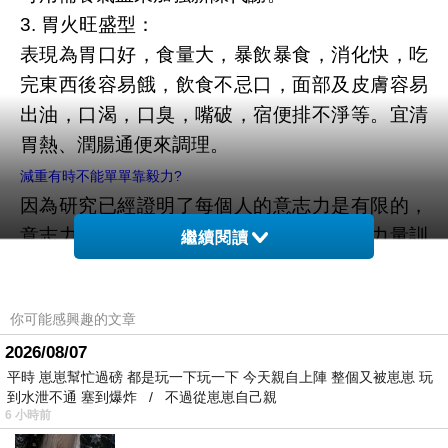
3. 胃火旺盛型：
表現為胃口好，食量大，暴飲暴食，消化快，吃
完東西後容易餓，飲食不忌口，面部及皮膚容易
出油，口渴，口臭，嘴破，宿便排不淨等。宜清
胃熱、潤腸通便來調理。
減重有時不能單單靠毅力?
因為研究已經證明了每個人的意志力是有限的，
意志力和肌肉一樣，當我們做完高強度的力量訓
繼續閱讀
練
我們的肌肉會疲勞、會酸痛，我們無法用它來做
你可能感興趣的文章
更多的其他活動。
2026/08/07
想想，當我們的單位衝鋒陷陣、心力交瘁，回到
平時 崽崽幫忙過磅 都是玩一下玩一下 今天親自上陣 整個又被崽崽 玩
家裡看到小孩鬧、滿地狼藉的時候，你真的還有
到水泄不通 塞到爆炸 / 不過從崽崽自己親
多餘的意志力去少油少鹽的吃雞胸肉?
6 小時前
當你完成了一次高強度的力量訓練，跑完一次馬
…