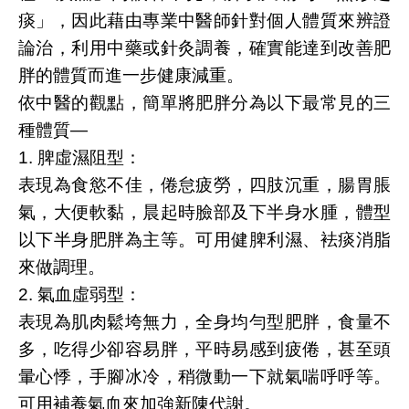
痰」，因此藉由專業中醫師針對個人體質來辨證
論治，利用中藥或針灸調養，確實能達到改善肥
胖的體質而進一步健康減重。
依中醫的觀點，簡單將肥胖分為以下最常見的三
種體質—
1. 脾虛濕阻型：
表現為食慾不佳，倦怠疲勞，四肢沉重，腸胃脹
氣，大便軟黏，晨起時臉部及下半身水腫，體型
以下半身肥胖為主等。可用健脾利濕、袪痰消脂
來做調理。
2. 氣血虛弱型：
表現為肌肉鬆垮無力，全身均勻型肥胖，食量不
多，吃得少卻容易胖，平時易感到疲倦，甚至頭
暈心悸，手腳冰冷，稍微動一下就氣喘呼呼等。
可用補養氣血來加強新陳代謝。