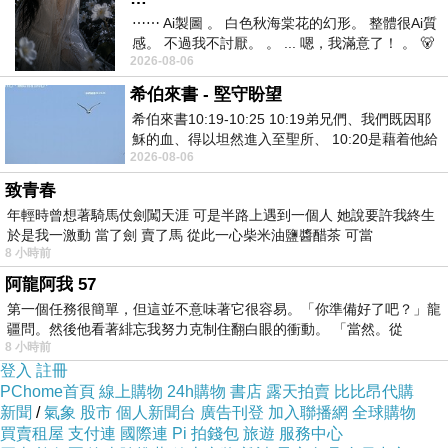
⋯⋯ Ai製圖 。 白色秋海棠花的幻形。 整體很Ai質
拉松，你真的還有多餘的意志力不去大快朵頤?
感。 不過我不討厭。 。 ... 嗯，我滿意了！ 。 🐻
在吃這件事情上面，
減肥的人比不減肥的人需要
2026-08-06
昨中
消耗更多的意志力，所以意志力用完以後，會更
希伯來書 - 堅守盼望
容易克制不住自己
。
希伯來書10:19-10:25 10:19弟兄們、我們既因耶
穌的血、得以坦然進入至聖所、 10:20是藉着他給
如果只是靠意志力來維持減肥的效果，能夠維持
2026-08-06
我們開了一條又新又活的路從幔子經過
成功的幾率是很低的前面我們提到快速減肥成功
致青春
的人群中95%的維持不下去減肥的效果
年輕時曾想著騎馬仗劍闖天涯 可是半路上遇到一個人 她說要許我終生
於是我一激動 當了劍 賣了馬 從此一心柴米油鹽醬醋茶 可當
8 小時前
而
中醫減重
就是讓您在維持正常飲食下，也可以
阿龍阿我 57
獲得較好的減重效果
第一個任務很簡單，但這並不意味著它很容易。「你準備好了吧？」龍
這樣不只不會讓您的作息因為減重而大幅更動
疆問。然後他看著緋忘我努力克制住翻白眼的衝動。 「當然。從
8 小時前
減肥這件事就是長期作戰。如果沒有遵循醫囑，
登入
註冊
會很快復胖回去，這種效應實在太可怕了。
PChome首頁
線上購物
24h購物
書店
露天拍賣
比比昂代購
新聞
/
氣象
股市
個人新聞台
廣告刊登
加入聯播網
全球購物
因此，必須尋求專業中醫師的建議才是正確的方
買賣租屋
支付連
國際連
Pi 拍錢包
旅遊
服務中心
式