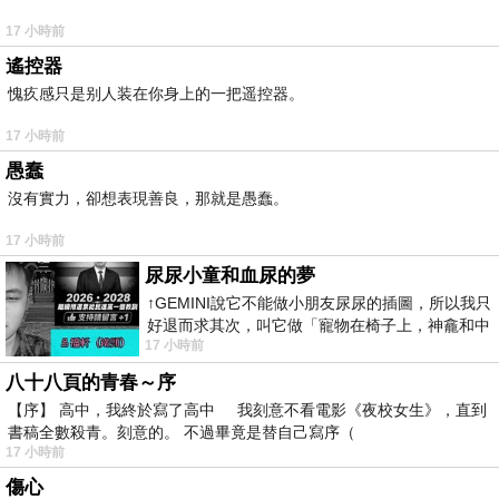
17 小時前
遙控器
愧疚感只是别人装在你身上的一把遥控器。
17 小時前
愚蠢
沒有實力，卻想表現善良，那就是愚蠢。
17 小時前
尿尿小童和血尿的夢
↑GEMINI說它不能做小朋友尿尿的插圖，所以我只
好退而求其次，叫它做「寵物在椅子上，神龕和中
17 小時前
年人臉孔」的畫了。 六月底
八十八頁的青春～序
【序】 高中，我終於寫了高中 我刻意不看電影《夜校女生》，直到
書稿全數殺青。刻意的。 不過畢竟是替自己寫序（
17 小時前
傷心