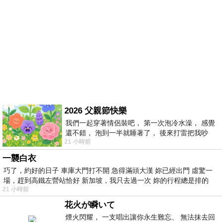
2026 父親節快樂
我們一起穿著情侶裝吧， 第一次泡冷水澡， 感覺
還不錯， 泡到一半就睡著了， 後來打雷把我吵
21 小時前
醒， 手
一襲白衣
巧了，約好的日子 車庫大門打不開 急得滿頭大漢 妳已經出門 虛驚一
場，趕到高鐵左營站恰好 新加坡，我只去過一次 妳的行程總是排的
21 小時前
花火が瞬いて
煙火閃耀， 一支唱出讓你永生難忘、 無法抹去回