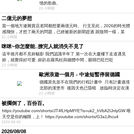
憶的歌曲。
22 小時前
二億元的夢想
當一個地方連雜貨店老闆都想要兩億元時。 行文至此，2026的時光體
感飛快，才想了兩天的問題，已經被新的新聞趕過 跟陰間一樣，某
22 小時前
咪咪~你怎麼能..撩完人就消失不見了
這半個月都不見妳貓影 我們認識半年了 第一次在大廈樓下走道遇見
妳，就覺得好可愛..妳趴在羅馬柱與牆體中間，眼睛巴眨巴眨
23 小時前
歐洲浪遊一個月 - 中途短暫停留德國
德國原先並不在我們的行程計畫中 只有計畫過境
北部的漢堡市 後因天色已昏暗 故臨時決定在漢
23 小時前
堡市吃晚餐和過夜
被擱倒了，百份百。
https://youtube.com/shorts/JT4fLHpMfYE?is=uk2_hVbA2IJnlyGW 唯
天空是你的極限，上！ https://youtube.com/shorts/G3a1Jhcu4
2026-08-08
2026/08/08