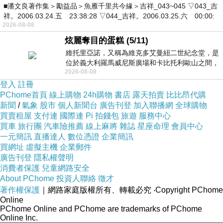
■潘文良著作集＞勵益品＞魚雁千里共今緣＞吉祥_043~045 ▽043_吉
祥。2006.03.24.五 23:38:28 ▽044_吉祥。2006.03.25.六 00:00:
2026-08-08
炫麗奪目的蛋糕 (5/11)
維托里亞諾，又稱為維克多艾曼紐二世紀念堂，是
位於義大利羅馬威尼斯廣場和卡比托利歐山之間，
2026-08-08
用以紀念統一義大利統一後的的第一位國
登入
註冊
PChome首頁
線上購物
24h購物
書店
露天拍賣
比比昂代購
新聞
/
氣象
股市
個人新聞台
廣告刊登
加入聯播網
全球購物
買賣租屋
支付連
國際連
Pi 拍錢包
旅遊
服務中心
買車
旅行團
汽車險推薦
線上麻將
雜誌
星座命理
會員中心
一元簡訊
直播達人
數位憑證
企業簡訊
買網址
虛擬主機
企業郵件
廣告刊登
隱私權聲明
消費者保護
兒童網路安全
About PChome
投資人聯絡
徵才
著作權保護
｜網路家庭版權所有、轉載必究
‧Copyright PChome
Online
PChome Online and PChome are trademarks of PChome
Online Inc.