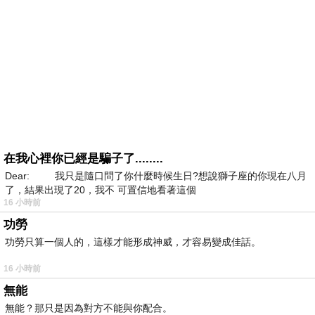
在我心裡你已經是騙子了........
Dear: 我只是隨口問了你什麼時候生日?想說獅子座的你現在八月
了，結果出現了20，我不 可置信地看著這個
16 小時前
功勞
功勞只算一個人的，這樣才能形成神威，才容易變成佳話。
16 小時前
無能
無能？那只是因為對方不能與你配合。