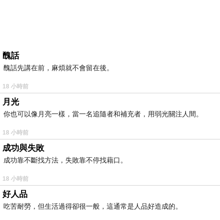
醜話
醜話先講在前，麻煩就不會留在後。
18 小時前
月光
你也可以像月亮一樣，當一名追隨者和補充者，用弱光關注人間。
18 小時前
成功與失敗
成功靠不斷找方法，失敗靠不停找藉口。
18 小時前
好人品
吃苦耐勞，但生活過得卻很一般，這通常是人品好造成的。