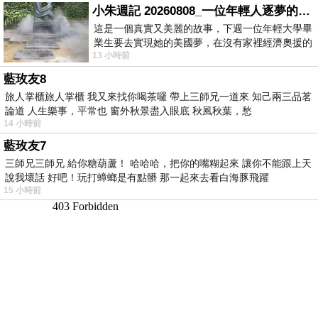
小朱週記 20260808_一位年輕人逐夢的真實故事
這是一個真實又美麗的故事，下週一位年輕大學畢
業生要去實現她的美國夢，在沒有家裡經濟奧援的
13 小時前
情況下，靠著自我努力工作累積出國基
藍玫友8
旅人掌櫃旅人掌櫃 我又來找你喝茶囉 帶上三師兄一道來 知己兩三品茗
論道 人生樂事，平常也 窗外秋景盡入眼底 秋風秋葉，愁
14 小時前
藍玫友7
三師兄三師兄 給你糖葫蘆！ 哈哈哈，把你的嘴糊起來 讓你不能跟上天
說我壞話 好吧！玩打蟑螂是有點髒 那一起來去看白海豚飛躍
15 小時前