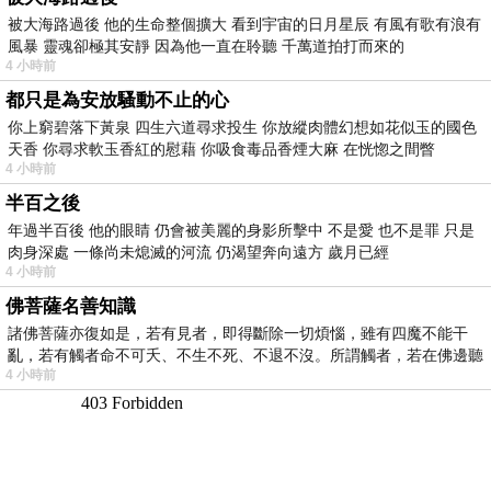
被大海路過後 他的生命整個擴大 看到宇宙的日月星辰 有風有歌有浪有
風暴 靈魂卻極其安靜 因為他一直在聆聽 千萬道拍打而來的
4 小時前
都只是為安放騷動不止的心
你上窮碧落下黃泉 四生六道尋求投生 你放縱肉體幻想如花似玉的國色
天香 你尋求軟玉香紅的慰藉 你吸食毒品香煙大麻 在恍惚之間瞥
4 小時前
半百之後
年過半百後 他的眼睛 仍會被美麗的身影所擊中 不是愛 也不是罪 只是
肉身深處 一條尚未熄滅的河流 仍渴望奔向遠方 歲月已經
4 小時前
佛菩薩名善知識
諸佛菩薩亦復如是，若有見者，即得斷除一切煩惱，雖有四魔不能干
亂，若有觸者命不可夭、不生不死、不退不沒。所謂觸者，若在佛邊聽
4 小時前
受