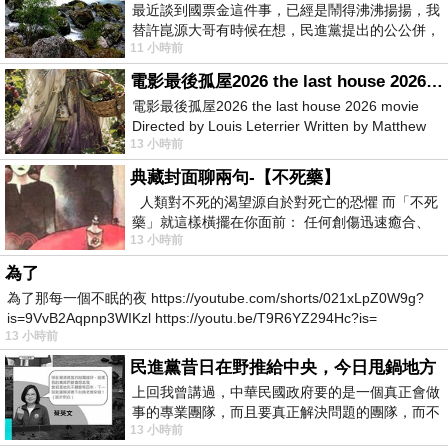
最近談到國票金這件事，已經是鬧得沸沸揚揚，我
替許崑源大哥有時候在想，民進黨提出的公公併，
11 小時前
其實就是想要國庫通黨庫，鬧出最大的醜
電影最後孤屋2026 the last house 2026 movie
電影最後孤屋2026 the last house 2026 movie
Directed by Louis Leterrier Written by Matthew
13 小時前
Robinson Starring Greta Lee Wa
典藏封面聊兩句-【不死藥】
人類對不死的渴望源自於對死亡的恐懼 而「不死
藥」就這樣橫擺在你面前： 任何創傷迅速癒合、
13 小時前
停止衰老、痛覺消失…堪
為了
為了那每一個不眠的夜 https://youtube.com/shorts/021xLpZ0W9g?
is=9VvB2Aqpnp3WIKzl https://youtu.be/T9R6YZ294Hc?is=
13 小時前
民進黨昔日在野推給中央，今日甩鍋地方
上回我曾講過，中華民國政府要的是一個真正會做
事的專業團隊，而且要真正解決問題的團隊，而不
13 小時前
是只會到處甩鍋的雙標團隊，最近民進黨