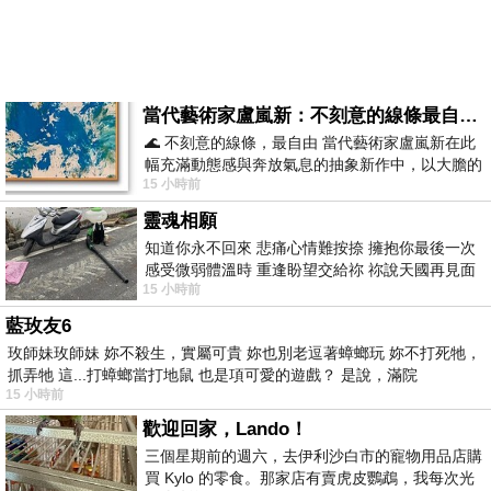
當代藝術家盧嵐新：不刻意的線條最自由，讓色彩流動、筆觸自己說話
🌊 不刻意的線條，最自由 當代藝術家盧嵐新在此
幅充滿動態感與奔放氣息的抽象新作中，以大膽的
15 小時前
藍色顏料在白色畫布上揮灑、壓印與流淌
靈魂相願
知道你永不回來 悲痛心情難按捺 擁抱你最後一次
感受微弱體溫時 重逢盼望交給祢 祢說天國再見面
15 小時前
此刻忍淚說別離 他日靈魂再
藍玫友6
玫師妹玫師妹 妳不殺生，實屬可貴 妳也別老逗著蟑螂玩 妳不打死牠，
抓弄牠 這...打蟑螂當打地鼠 也是項可愛的遊戲？ 是說，滿院
15 小時前
歡迎回家，Lando！
三個星期前的週六，去伊利沙白市的寵物用品店購
買 Kylo 的零食。那家店有賣虎皮鸚鵡，我每次光