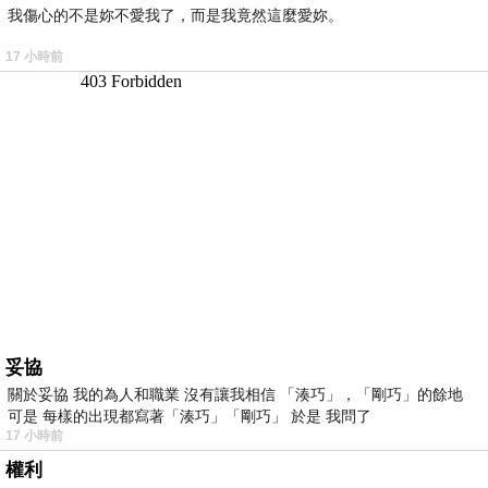
我傷心的不是妳不愛我了，而是我竟然這麼愛妳。
17 小時前
妥協
關於妥協 我的為人和職業 沒有讓我相信 「湊巧」，「剛巧」的餘地
可是 每樣的出現都寫著「湊巧」「剛巧」 於是 我問了
17 小時前
權利