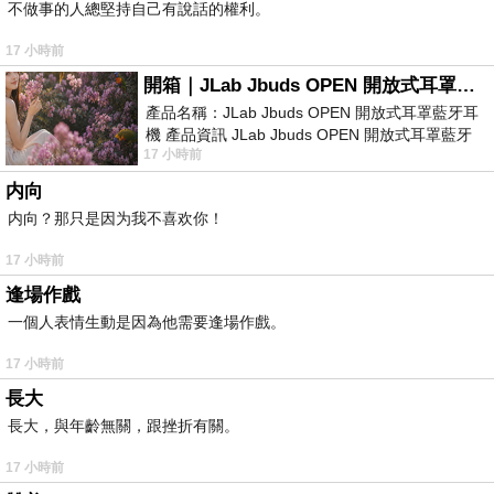
不做事的人總堅持自己有說話的權利。
17 小時前
開箱｜JLab Jbuds OPEN 開放式耳罩藍牙耳機 - 設計美學，輕巧、透氣、環境音全物理達成！
產品名稱：JLab Jbuds OPEN 開放式耳罩藍牙耳
機 產品資訊 JLab Jbuds OPEN 開放式耳罩藍牙
17 小時前
耳機評語：非常有特色，值得喜愛美型工
内向
内向？那只是因为我不喜欢你！
17 小時前
逢場作戲
一個人表情生動是因為他需要逢場作戲。
17 小時前
長大
長大，與年齡無關，跟挫折有關。
17 小時前