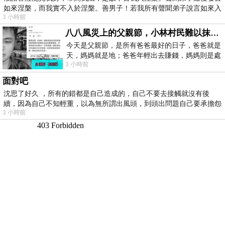
如來涅槃，而我實不入於涅槃。善男子！若我所有聲聞弟子說言如來入
3 小時前
八八風災上的父親節，小林村民難以抹滅的痛
今天是父親節，是所有爸爸最好的日子，爸爸就是
天，媽媽就是地；爸爸年輕出去賺錢，媽媽則是處
3 小時前
理家務，職業不分高低貴賤，只有人品才
面對吧
沈思了好久 ，所有的錯都是自己造成的，自己不要去接觸就沒有後
續，因為自己不知輕重，以為無所謂出風頭，到頭出問題自己要承擔怨
3 小時前
不