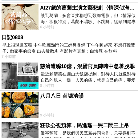
AI27歲的葛蘭主演文藝悲劇〈情深似海〉 #戀上老電影 #葛蘭 #粟子
談到葛蘭，多會直接聯想到歌舞電影，但〈情深似
海〉卻很特別，葛蘭不唱歌、不跳舞，從頭到尾專
6 小時前
心演戲。拍攝期間，經常工作超過12個鐘
日記0808
早上很現世安穩 中午吃碗熱門的三媽臭臭鍋 下午午睡起來 不想打擾雙
子J 做家事的節奏 出去散散步 有影片有真相：白海豚 在飲料
7 小時前
慈濟遭騙10億，混蛋官員陳時中急著脫罪
最近賴清德在圓山大飯店提到，對待人民就像對待
自己的親人一樣，人民的痛，就是自己的痛，要愛
8 小時前
民如親，說的這麼好聽，實際上根本沒做
八月八日 荷塘清韻
9 小時前
狂砍公視預算，民進黨一哭二鬧三上吊
嚴審預算，是我們與民眾黨共同合作，只要遇到不