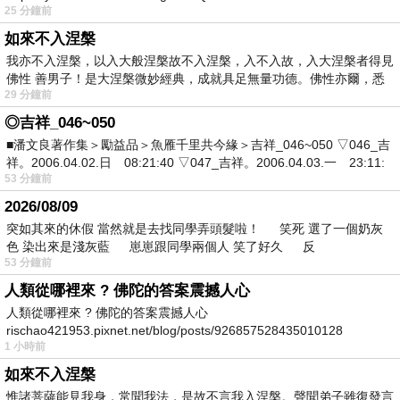
25 分鐘前
如來不入涅槃
我亦不入涅槃，以入大般涅槃故不入涅槃，入不入故，入大涅槃者得見
佛性 善男子！是大涅槃微妙經典，成就具足無量功德。佛性亦爾，悉
29 分鐘前
◎吉祥_046~050
■潘文良著作集＞勵益品＞魚雁千里共今緣＞吉祥_046~050 ▽046_吉
祥。2006.04.02.日 08:21:40 ▽047_吉祥。2006.04.03.一 23:11:
53 分鐘前
2026/08/09
突如其來的休假 當然就是去找同學弄頭髮啦！ 笑死 選了一個奶灰
色 染出來是淺灰藍 崽崽跟同學兩個人 笑了好久 反
53 分鐘前
人類從哪裡來 ? 佛陀的答案震撼人心
人類從哪裡來 ? 佛陀的答案震撼人心
rischao421953.pixnet.net/blog/posts/926857528435010128
1 小時前
如來不入涅槃
惟諸菩薩能見我身，常聞我法，是故不言我入涅槃。聲聞弟子雖復發言