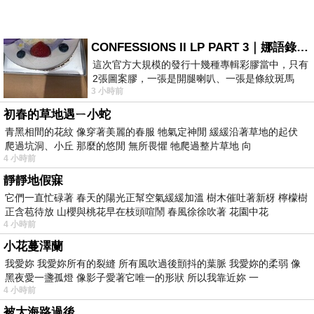
CONFESSIONS II LP PART 3｜娜語錄II LP PART 3
這次官方大規模的發行十幾種專輯彩膠當中，只有
2張圖案膠，一張是開腿喇叭、一張是條紋斑馬
3 小時前
版；目前官網上只剩澳洲商店AU STORE
初春的草地遇ㄧ小蛇
青黑相間的花紋 像穿著美麗的春服 牠氣定神閒 緩緩沿著草地的起伏
爬過坑洞、小丘 那麼的悠閒 無所畏懼 牠爬過整片草地 向
4 小時前
靜靜地假寐
它們一直忙碌著 春天的陽光正幫空氣緩緩加溫 樹木催吐著新枒 檸檬樹
正含苞待放 山櫻與桃花早在枝頭喧鬧 春風徐徐吹著 花園中花
4 小時前
小花蔓澤蘭
我愛妳 我愛妳所有的裂縫 所有風吹過後顫抖的葉脈 我愛妳的柔弱 像
黑夜愛一盞孤燈 像影子愛著它唯一的形狀 所以我靠近妳 一
4 小時前
被大海路過後