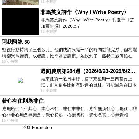
15 小時前
顧都會去看一下。他們偶爾會引進 C
非馬英文詩作〈Why I Write Poetry〉
非馬英文詩作〈Why I Write Poetry〉刊登于《芝
加哥时报》2026.8.7
16 小時前
阿我阿龍 58
監視行動持續了三個多月。他們或許只需一半的時間就能完成，但梅麗
特卻異常謹慎。或者說，比平常更謹慎。她找到了一艘特工處停泊在
16 小時前
週間農居第284週（2026/6/23-2026/6/24) 夏至 金黃稻浪洋溢豐收喜悅
結束亂買一通日本行，接下來星期一三四都要上
班，而且還要開到有點遠的員林。可能因為在日本
16 小時前
花不少錢，星期一出門上班時，心裡沒有一
若心有住則為非住
應無所住而生其心。本心不住，非住非非住，應生無所住心，無住，非
心非非心無念無無念，覺心初起，心無初相，覺念念真，心無覺相
16 小時前