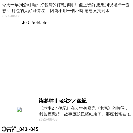
今天一早到公司 哇~ 打包清的好乾淨啊！ 但上班前 崽崽到現場掃一圈
恩～ 打包的人好可憐喔！ 因為不用一個小時 崽崽又搞到水
2026-08-08
柒參肆▎老宅2／後記
《老宅2／後記》在去年初寫完《老宅》的時候，
我曾經覺得，故事應該已經結束了。那座老宅在地
2026-08-08
震中倒塌，七個人終於離開那片黑暗，
◎吉祥_043~045