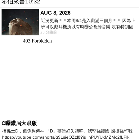
希伯來書10:32
AUG 8, 2026
近況更新＊＊本周8/4是入職滿三個月＊＊ 因為上
班可以戴耳機所以有時辦公會聽音樂 沒有特別固
23 分鐘前
定哪天但就是一周某一天會固定聽'90
C囉濃眉大眼版
橋係土D，但係夠傳神 「D」辦證好失禮咩。我堅強復國 國復強堅我
https://youtube.com/shorts/g9LsieQZzl8?is=hPUYUxMZMc2fLPlk