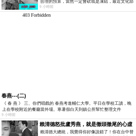
合理的預算，當然一定會砍或是凍結，最近文化部
9 小時前
要編列公視和Taiwan plus預算，在110年
春燕---(二)
《 春 燕 》 三、你們唱戲的 春燕考進輔仁大學。平日在學校工讀，晚
上在學校附近的餐廳當外場。寒暑假白天到鎮公所幫忙整理文件
9 小時前
賴清德怒批盧秀燕，就是徹頭徹尾的心虛
賴清德大總統，我覺得你好像說錯了！你在台中替