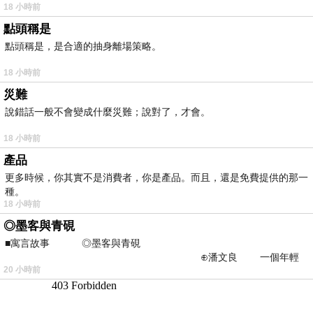
18 小時前
點頭稱是
點頭稱是，是合適的抽身離場策略。
18 小時前
災難
說錯話一般不會變成什麼災難；說對了，才會。
18 小時前
產品
更多時候，你其實不是消費者，你是產品。而且，還是免費提供的那一
種。
18 小時前
◎墨客與青硯
■寓言故事 ◎墨客與青硯
⊕潘文良 一個年輕
20 小時前
的墨客，在京城的古玩肆裡