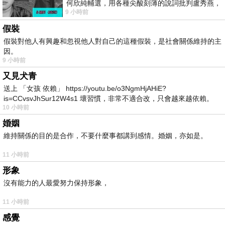
何欣純輔選，用各種尖酸刻薄的說詞批判盧秀燕，
9 小時前
罵她施政滿意度輸給陳其邁，甚至還說盧
假裝
假裝對他人有興趣和忽視他人對自己的這種假裝，是社會關係維持的主
因。
9 小時前
又見犬青
送上 「女孩 依賴」 https://youtu.be/o3NgmHjAHiE?
is=CCvsvJhSur12W4s1 壞習慣，非常不適合改，只會越來越依賴。
10 小時前
我害怕的
婚姻
維持關係的目的是合作，不要什麼事都講到感情。婚姻，亦如是。
11 小時前
形象
沒有能力的人最愛努力保持形象，
11 小時前
感覺