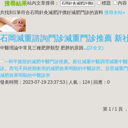
搜尋結果
站內文章搜尋：
標題
內容
共找到1筆符合
石岡針灸減肥評價好減肥門診
的資料
搜尋全站»
中醫理論中常見三種肥胖類型 肥胖的原因...
(詳全文)
和平腹部的減肥中醫門診推薦
、
新社減重中醫調理減重中醫
診
、
西屯不與經期衝突的減肥效果明顯的中醫診所
、
后里減重門
減肥效果明顯的中醫診所
發表時間：2023-07-19 23:37:53 | 人氣：124 | 回應：0
第 1 / 1 