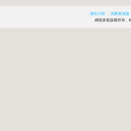
．
廣告刊登
．
消費者保護
網路家庭版權所有、轉載必究 