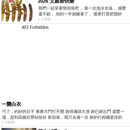
2026 父親節快樂
我們一起穿著情侶裝吧， 第一次泡冷水澡， 感覺
還不錯， 泡到一半就睡著了， 後來打雷把我吵
1 小時前
醒， 手
一襲白衣
巧了，約好的日子 車庫大門打不開 急得滿頭大漢 妳已經出門 虛驚一
場，趕到高鐵左營站恰好 新加坡，我只去過一次 妳的行程總是排的
1 小時前