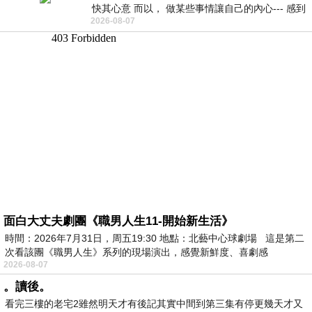
快其心意 而以， 做某些事情讓自己的內心--- 感到
2026-08-07
愉快。
面白大丈夫劇團《職男人生11-開始新生活》
時間：2026年7月31日，周五19:30 地點：北藝中心球劇場 這是第二
次看該團《職男人生》系列的現場演出，感覺新鮮度、喜劇感
2026-08-07
。讀後。
看完三樓的老宅2雖然明天才有後記其實中間到第三集有停更幾天才又