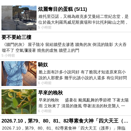
炫麗奪目的蛋糕 (5/11)
維托里亞諾，又稱為維克多艾曼紐二世紀念堂，是
位於義大利羅馬威尼斯廣場和卡比托利歐山之間，
5 小時前
用以紀念統一義大利統一後的的第一位國
要不要給三樓
《牆門的灰》 屋子陰冷 留給牆壁去滲透 牆角的灰 倒流的陰影 大火吞
噬不了 空氣瀰漫著 燒焦的虛無 牆壁上的門
5 小時前
騎奴
脆上面有許多小說同好 有了脆我才知道原來寫小
說的人那麼多 幾乎比讀小說的人還多 有位同好問
6 小時前
了一個問題 她說為什麼高中文學獎的
早來的晚秋
早來的晚秋 盛暑在 颱風亂舞的季節裡 下著太陽
雨 立秋來了 清晨的微風 帶著淡淡的秋意襲人 一
6 小時前
下子 又被赤
2026.7.10，第79、80、81、82尊素食大神「四大天王（護界）」降臨寶島台灣（6）
2026.7.10，第79、80、81、82尊素食神「四大天王（護界）」降臨