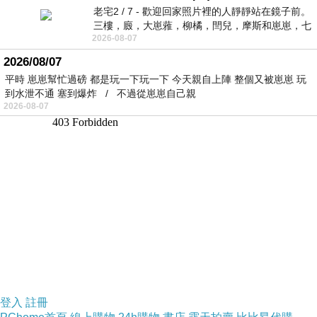
老宅2 / 7 - 歡迎回家照片裡的人靜靜站在鏡子前。
三樓，廄，大崽蕥，柳橘，閆兒，摩斯和崽崽，七
2026-08-07
個人整整齊齊地站在鏡框之外，如同
2026/08/07
平時 崽崽幫忙過磅 都是玩一下玩一下 今天親自上陣 整個又被崽崽 玩
到水泄不通 塞到爆炸 / 不過從崽崽自己親
2026-08-07
登入
註冊