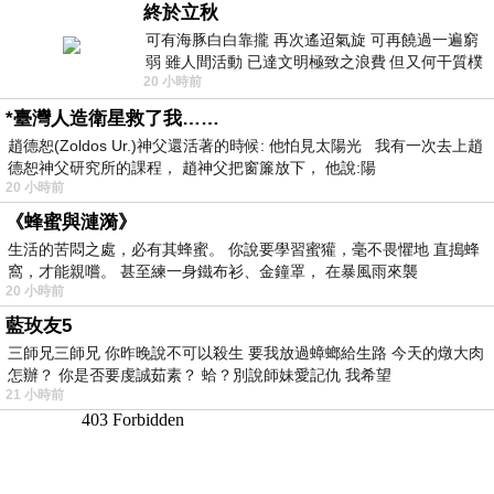
終於立秋
可有海豚白白靠攏 再次遙迢氣旋 可再饒過一遍窮
弱 雖人間活動 已達文明極致之浪費 但又何干質樸
20 小時前
者 只能白白陪葬
*臺灣人造衛星救了我……
趙德恕(Zoldos Ur.)神父還活著的時候: 他怕見太陽光 我有一次去上趙
德恕神父研究所的課程， 趙神父把窗簾放下， 他說:陽
20 小時前
《蜂蜜與漣漪》
生活的苦悶之處，必有其蜂蜜。 你說要學習蜜獾，毫不畏懼地 直搗蜂
窩，才能親嚐。 甚至練一身鐵布衫、金鐘罩， 在暴風雨來襲
20 小時前
藍玫友5
三師兄三師兄 你昨晚說不可以殺生 要我放過蟑螂給生路 今天的燉大肉
怎辦？ 你是否要虔誠茹素？ 蛤？別說師妹愛記仇 我希望
21 小時前