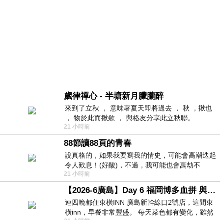
歲律禪心 - 半塘新月朦朧醉
來到了立秋 ， 意味著夏天即將過去 ， 秋 ，揪也
， 物於此而揪歛 ， 與格友分享此立秋聯。
21 小時前
88節讀88頁的青春
說真格的，如果我要寫我的情史，可能會高潮迭起
令人歎息！(好酸)，不過，我可能也會萬劫不
21 小時前
復...，每天跪鍵盤還是被判了花心的罪
【2026-6廣島】Day 6 福岡博多血拼 與機場接送少年司機深夜對談
連四晚都住東橫INN 廣島新幹線口2號店，這間東
橫inn，早餐非常豐盛。 每天菜色都有變化，雖然