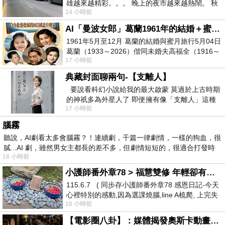
雄越來越精彩。。。 晚上的夜市越來越熱鬧。 秋
14 小時前
天的風刮得很熱 夜遊消暑熱。。。
AI「曼波女郎」葛蘭1961年的結婚＋蜜月旅行 #戀上老電影 #葛蘭 #粟子
1961年5月至12月 葛蘭的結婚與蜜月旅行5月04日
葛蘭（1933～2026）偕同未婚夫高福全（1916～
17 小時前
2004）乘郵輪赴倫敦6月15日於英國倫敦St.S
典藏封面聊兩句-【支離人】
要說看科幻小說給我的最大啟蒙 莫過於上古時期
的神祇多為外星人了 即便擁有像「支離人」這種
17 小時前
驚世駭俗的神通法門 也未必讀
腦霧
聽說，AI劇看太多會腦霧？！連續劇，千篇一律劇情，一樣的狗血，很
膩...AI 劇，雖然男女主都長的差不多，但劇情短短的，很適合打發時
18 小時前
小護師番外章78 > 福慧雙修 年輕卻有個老靈魂 ㄑ金剛經〉podcast
115.6.7 ( 同步存小護師番外章78 感恩日記-今天
心裡特別的感動,因為選課燒腦,line A梳爬, 上完失
18 小時前
智課的她,特來傾
【電影圈八卦】：媒體揭發奧斯卡動畫項目投票醜聞！好萊塢為什麼看不起動畫電影？