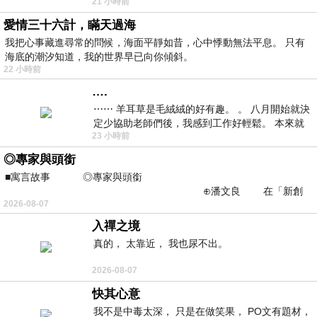
21 小時前
看到工作人員拿出料理包加熱，但
愛情三十六計，瞞天過海
我把心事藏進尋常的問候，海面平靜如昔，心中悸動無法平息。 只有
海底的潮汐知道，我的世界早已向你傾斜。
22 小時前
….
⋯⋯ 羊耳草是毛絨絨的好有趣。 。 八月開始就決
定少協助老師們後，我感到工作好輕鬆。 本來就
23 小時前
不是我的工作啊。 真
◎專家與頭銜
■寓言故事 ◎專家與頭銜
⊕潘文良 在「新創
2026-08-07
之谷」裡——
入禪之境
真的， 太靠近， 我也尿不出。
2026-08-07
快其心意
我不是中毒太深， 只是在做笑果， PO文有題材，