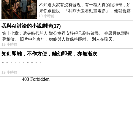
不知道大家有沒有發現，有一種人真的很神奇，如
果你跟他說：「我昨天去看動畫電影」，他就會露
19 小時前
出一種慈祥的微笑，然後問你是不是陪小
我與AI討論的小說劇情(17)
第十七章：遺失時代的人 辦公室裡安靜得只剩時鐘聲。 堯禹舜低頭翻
著相簿。 照片中的袁年，始終與人群保持距離。 別人在聊天。
19 小時前
知幻即離，不作方便，離幻即覺，亦無漸次
。。。。。。。。。。
19 小時前