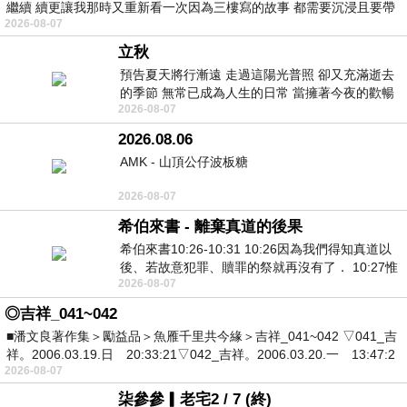
繼續 續更讓我那時又重新看一次因為三樓寫的故事 都需要沉浸且要帶
2026-08-07
有
立秋
預告夏天將行漸遠 走過這陽光普照 卻又充滿逝去
的季節 無常已成為人生的日常 當擁著今夜的歡暢
2026-08-07
舒心 轉眼驟成昨日 而明晨 太陽
2026.08.06
AMK - 山頂公仔波板糖
2026-08-07
希伯來書 - 離棄真道的後果
希伯來書10:26-10:31 10:26因為我們得知真道以
後、若故意犯罪、贖罪的祭就再沒有了． 10:27惟
2026-08-07
有戰懼等候審判和那燒滅眾敵人的烈火
◎吉祥_041~042
■潘文良著作集＞勵益品＞魚雁千里共今緣＞吉祥_041~042 ▽041_吉
祥。2006.03.19.日 20:33:21▽042_吉祥。2006.03.20.一 13:47:2
2026-08-07
柒參參▎老宅2 / 7 (終)