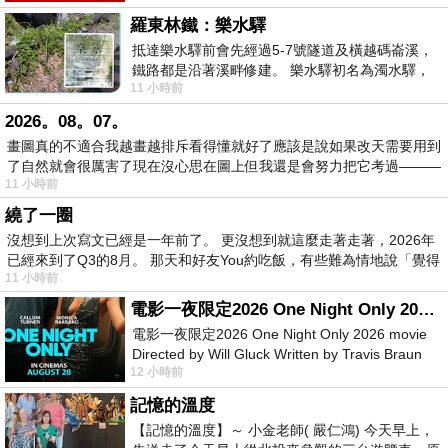
羅東林鐵：樂水驛
抵達樂水驛前會先經過5-7號隧道及橫越碼崙溪，
鐵路都是沿著溪畔修建。 樂水驛初名為濁水驛，
11 小時前
但因與臺鐵集集線車站同名，於1953
2026。08。07。
畫圖真的不適合我越畫越排斥看得懂就好了應該是說如果改天需要用到
了自然就會很厲害了現在沒心思在圖上但我還是會努力把它考過———
11 小時前
繞了一圈
沒想到上次寫文已經是一年前了。 更沒想到就這麼走著走著，2026年
已經來到了Q3的8月。 那天和好友You約吃飯，有些難為情地說「覺得
11 小時前
電影一夜限定2026 One Night Only 2026 movie
電影一夜限定2026 One Night Only 2026 movie
Directed by Will Gluck Written by Travis Braun
12 小時前
Starring Monica Barbaro
記憶的溫度
【記憶的溫度】～ 小金老師( 嚴仁鴻) 今天早上，