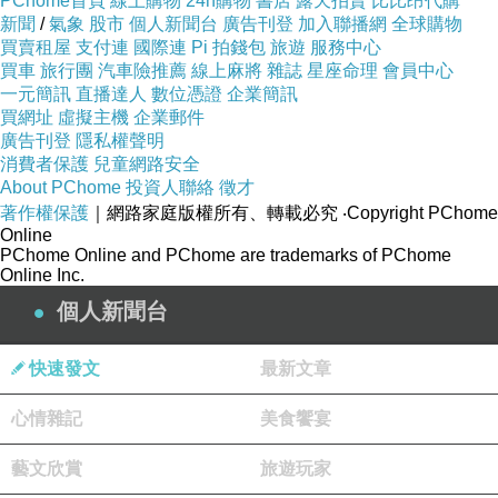
PChome首頁
線上購物
24h購物
書店
露天拍賣
比比昂代購
新聞
/
氣象
股市
個人新聞台
廣告刊登
加入聯播網
全球購物
買賣租屋
支付連
國際連
Pi 拍錢包
旅遊
服務中心
買車
旅行團
汽車險推薦
線上麻將
雜誌
星座命理
會員中心
一元簡訊
直播達人
數位憑證
企業簡訊
買網址
虛擬主機
企業郵件
廣告刊登
隱私權聲明
消費者保護
兒童網路安全
About PChome
投資人聯絡
徵才
著作權保護
｜網路家庭版權所有、轉載必究
‧Copyright PChome
Online
PChome Online and PChome are trademarks of PChome
Online Inc.
個人新聞台
快速發文
最新文章
心情雜記
美食饗宴
藝文欣賞
旅遊玩家