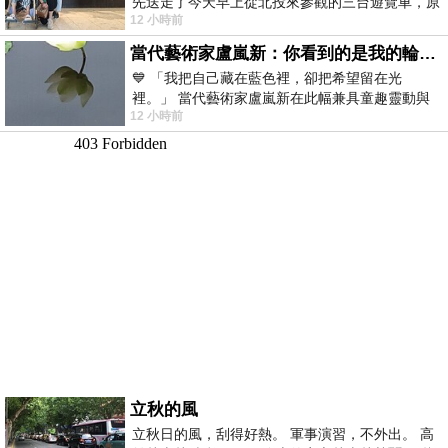
先送走了今天早上從北投來參觀的三台遊覽車，原
12 小時前
以為展場已經差不多要安靜下來，卻發
當代藝術家盧嵐新：你看到的是我的輪廓，還是你的故事？——藏在藍色裡的希望與光
💙 「我把自己藏在藍色裡，卻把希望留在光
裡。」 當代藝術家盧嵐新在此幅兼具童趣靈動與
12 小時前
抽象韻味的新作中，用湛藍的羽翼般色塊包覆著
立秋的風
立秋日的風，刮得好熱。 軍事演習，不外出。 高