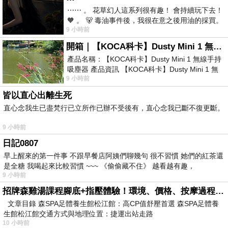
⋯⋯ 。 花草幻人這系列很有趣！ 會持續玩下去！
🧡 。 🐻 毒油事件後，我很在意之後用油的採買。
9 小時前
前天購買了我之前就很愛
開箱｜【KOCA科卡】Dusty Mini 1 無線手持吸塵器
產品名稱：【KOCA科卡】Dusty Mini 1 無線手持
吸塵器 產品資訊 【KOCA科卡】Dusty Mini 1 無
9 小時前
線手持吸塵器評語： 能吸、能吹兼具兩
皆以直心出離生死
直心念我生已盡梵行已立所作已辦不受後有，直心念我已斷不復更斷。
9 小時前
日記0807
早上醒來的第一件事 不跟早餐店阿姨們聊幾句 很不習慣 她們的紅茶還
是全糖 我喝起來比較習慣 ~~~ 《偷偷藏不住》 越看越有趣，
9 小時前
招牌森雞湯課程腳底+指壓體驗！環境、價格、按摩過程全紀錄，森SPA足體養生館松江館最新價格表
文章目錄 森SPA足體養生館松江館：高CP值舒壓首選 森SPA足體養
生館松江館交通方式與地理位置：捷運出站走路
10 小時前