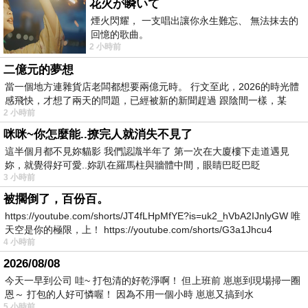
花火が瞬いて
煙火閃耀， 一支唱出讓你永生難忘、 無法抹去的
回憶的歌曲。
2 小時前
二億元的夢想
當一個地方連雜貨店老闆都想要兩億元時。 行文至此，2026的時光體
感飛快，才想了兩天的問題，已經被新的新聞趕過 跟陰間一樣，某
2 小時前
咪咪~你怎麼能..撩完人就消失不見了
這半個月都不見妳貓影 我們認識半年了 第一次在大廈樓下走道遇見
妳，就覺得好可愛..妳趴在羅馬柱與牆體中間，眼睛巴眨巴眨
3 小時前
被擱倒了，百份百。
https://youtube.com/shorts/JT4fLHpMfYE?is=uk2_hVbA2IJnlyGW 唯
天空是你的極限，上！ https://youtube.com/shorts/G3a1Jhcu4
4 小時前
2026/08/08
今天一早到公司 哇~ 打包清的好乾淨啊！ 但上班前 崽崽到現場掃一圈
恩～ 打包的人好可憐喔！ 因為不用一個小時 崽崽又搞到水
5 小時前