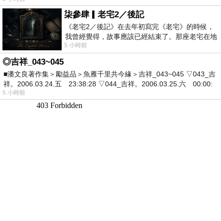
柒參肆▎老宅2／後記
《老宅2／後記》在去年初寫完《老宅》的時候，
我曾經覺得，故事應該已經結束了。那座老宅在地
5 小時前
震中倒塌，七個人終於離開那片黑暗，
◎吉祥_043~045
■潘文良著作集＞勵益品＞魚雁千里共今緣＞吉祥_043~045 ▽043_吉
祥。2006.03.24.五 23:38:28 ▽044_吉祥。2006.03.25.六 00:00:
5 小時前