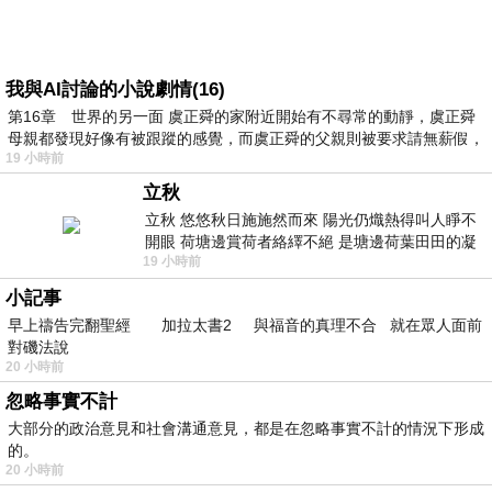
我與AI討論的小說劇情(16)
第16章 世界的另一面 虞正舜的家附近開始有不尋常的動靜，虞正舜
母親都發現好像有被跟蹤的感覺，而虞正舜的父親則被要求請無薪假，
19 小時前
立秋
立秋 悠悠秋日施施然而來 陽光仍熾熱得叫人睜不
開眼 荷塘邊賞荷者絡繹不絕 是塘邊荷葉田田的凝
19 小時前
望 風中飄逸的是映日荷花別樣紅
小記事
早上禱告完翻聖經 加拉太書2 與福音的真理不合 就在眾人面前
對磯法說
20 小時前
忽略事實不計
大部分的政治意見和社會溝通意見，都是在忽略事實不計的情況下形成
的。
20 小時前