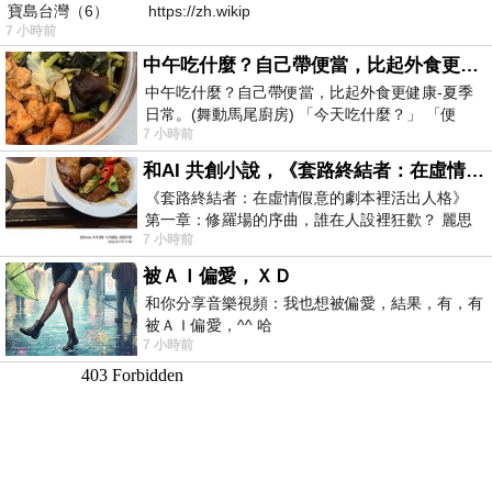
寶島台灣（6） https://zh.wikip
7 小時前
中午吃什麼？自己帶便當，比起外食更健康-夏季日常。(舞動馬尾廚房)
中午吃什麼？自己帶便當，比起外食更健康-夏季
日常。(舞動馬尾廚房) 「今天吃什麼？」 「便
7 小時前
當？麵？還是炒飯？」 每天都在選擇
和AI 共創小說，《套路終結者：在虛情假意的劇本裡活出人格》
《套路終結者：在虛情假意的劇本裡活出人格》
第一章：修羅場的序曲，誰在人設裡狂歡？ 麗思
7 小時前
卡爾頓酒店的總統套房內，燈光昏
被ＡＩ偏愛，ＸＤ
和你分享音樂視頻：我也想被偏愛，結果，有，有
被ＡＩ偏愛，^^ 哈
7 小時前