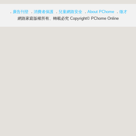
．
廣告刊登
．
消費者保護
．
兒童網路安全
．
About PChome
．
徵才
網路家庭版權所有、轉載必究 Copyright© PChome Online