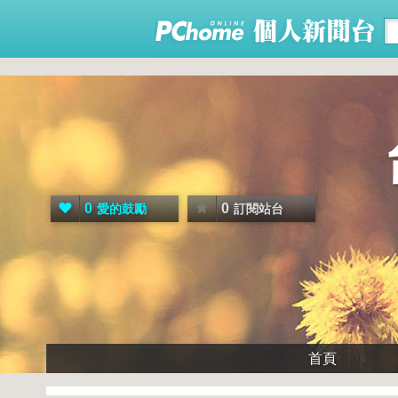
0
0
愛的鼓勵
訂閱站台
首頁