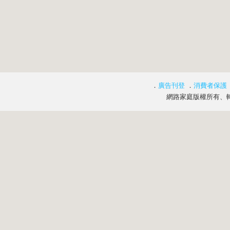
．
廣告刊登
．
消費者保護
網路家庭版權所有、轉載必究 