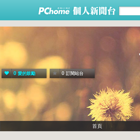
0
0
愛的鼓勵
訂閱站台
首頁