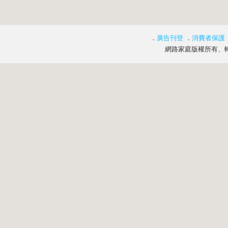
．
廣告刊登
．
消費者保護
網路家庭版權所有、轉載必究 