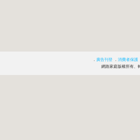
．
廣告刊登
．
消費者保護
網路家庭版權所有、轉載必究 