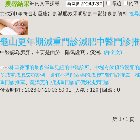
搜尋結果
站內文章搜尋：
標題
內容
共找到1筆符合
新屋腹部的減肥效果明顯的中醫診所
的資料
搜尋
中醫認為肥胖，主要是由於「陽氣虛衰，痰濕...
(詳全文)
林口臀部的最多減重見證的中醫診所
、
中壢有效預防復胖的
多減重減肥成功案例
、
蘆竹不搭配西藥的減肥中醫門診推薦
、
桃
重門診推薦
、
龍潭更年期減重門診評價好減肥門診
發表時間：2023-07-20 03:50:31 | 人氣：120 | 回應：0
第 1 / 1 