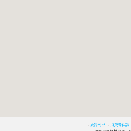
．
廣告刊登
．
消費者保護