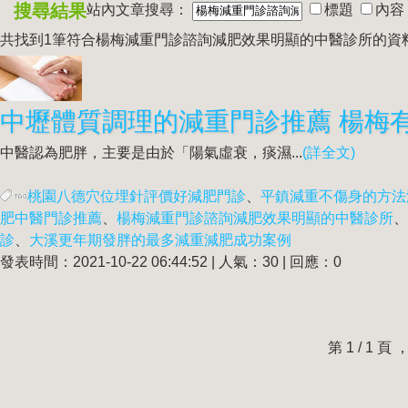
搜尋結果
站內文章搜尋：
標題
內容
共找到1筆符合
楊梅減重門診諮詢減肥效果明顯的中醫診所
的資
中醫認為肥胖，主要是由於「陽氣虛衰，痰濕...
(詳全文)
桃園八德穴位埋針評價好減肥門診
、
平鎮減重不傷身的方法
肥中醫門診推薦
、
楊梅減重門診諮詢減肥效果明顯的中醫診所
、
診
、
大溪更年期發胖的最多減重減肥成功案例
發表時間：2021-10-22 06:44:52 | 人氣：30 | 回應：0
第 1 / 1 