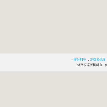
．
廣告刊登
．
消費者保護
網路家庭版權所有、轉載必究 