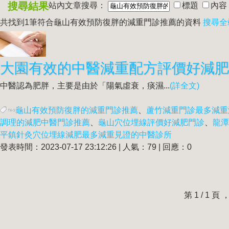
搜尋結果
站內文章搜尋：
標題
內容
共找到1筆符合
龜山有效預防復胖的減重門診推薦
的資料
搜尋全
中醫認為肥胖，主要是由於「陽氣虛衰，痰濕...
(詳全文)
龜山有效預防復胖的減重門診推薦
、
蘆竹減重門診最多減重
調理的減肥中醫門診推薦
、
龜山穴位埋線評價好減肥門診
、
龍潭
平鎮針灸穴位埋線減肥最多減重見證的中醫診所
發表時間：2023-07-17 23:12:26 | 人氣：79 | 回應：0
第 1 / 1 