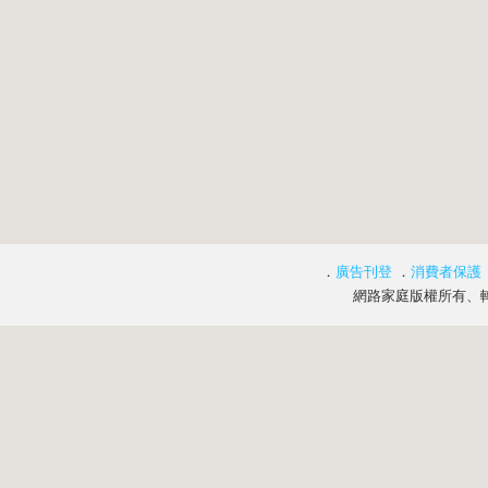
．
廣告刊登
．
消費者保護
網路家庭版權所有、轉載必究 