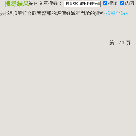
搜尋結果
站內文章搜尋：
標題
內容
共找到0筆符合
觀音臀部的評價好減肥門診
的資料
搜尋全站»
第 1 / 1 