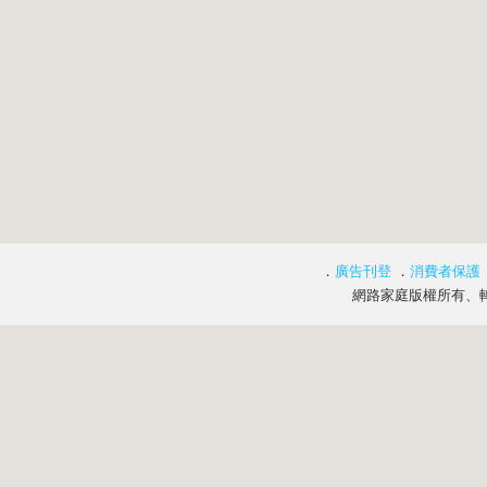
．
廣告刊登
．
消費者保護
網路家庭版權所有、轉載必究 