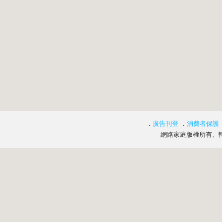
．
廣告刊登
．
消費者保護
網路家庭版權所有、轉載必究 