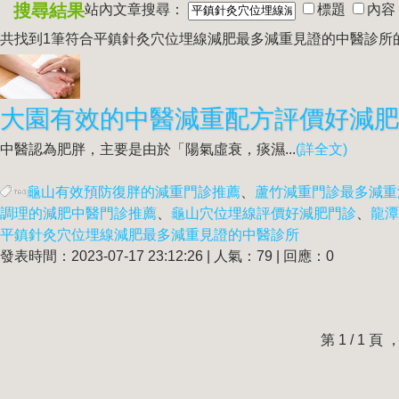
搜尋結果
站內文章搜尋：
標題
內容
共找到1筆符合
平鎮針灸穴位埋線減肥最多減重見證的中醫診所
中醫認為肥胖，主要是由於「陽氣虛衰，痰濕...
(詳全文)
龜山有效預防復胖的減重門診推薦
、
蘆竹減重門診最多減重
調理的減肥中醫門診推薦
、
龜山穴位埋線評價好減肥門診
、
龍潭
平鎮針灸穴位埋線減肥最多減重見證的中醫診所
發表時間：2023-07-17 23:12:26 | 人氣：79 | 回應：0
第 1 / 1 