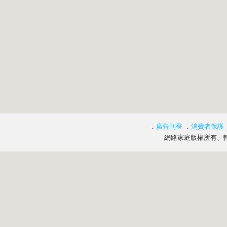
．
廣告刊登
．
消費者保護
網路家庭版權所有、轉載必究 