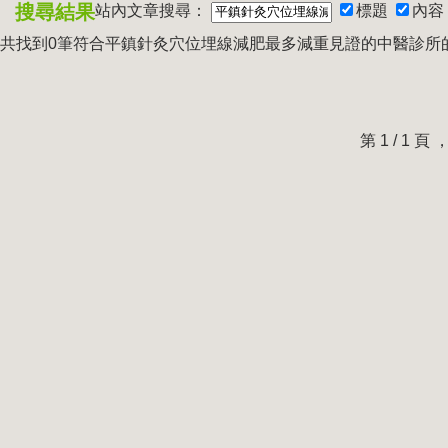
搜尋結果
站內文章搜尋：
標題
內容
共找到0筆符合
平鎮針灸穴位埋線減肥最多減重見證的中醫診所
第 1 / 1 