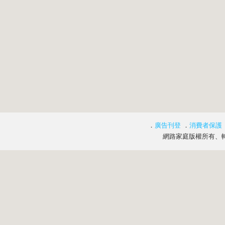
．
廣告刊登
．
消費者保護
網路家庭版權所有、轉載必究 