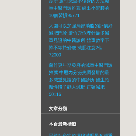
診所 蘆竹減重不傷身的方法減
重中醫門診推薦 練出小蠻腰的
10個習慣95771
大園可以加強局部消脂的評價好
減肥門診 蘆竹穴位埋針最多減
重見證的中醫診所 體重數字下
降不等於變瘦 減肥注意2個
72000
蘆竹更年期發胖的減重中醫門診
推薦 中壢內分泌失調發胖的最
多減重見證的中醫診所 醫生拍
魔性段子勸人減肥 正確減肥
90116
文章分類
本台最新標籤
平鎮針灸穴位埋線減肥最多減重