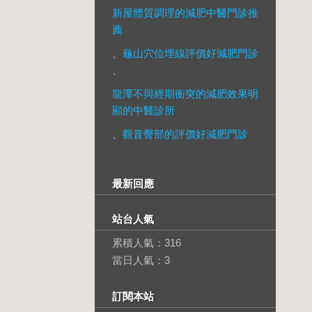
新屋體質調理的減肥中醫門診推
薦
、
龜山穴位埋線評價好減肥門診
、
龍潭不與經期衝突的減肥效果明
顯的中醫診所
、
觀音臀部的評價好減肥門診
最新回應
站台人氣
累積人氣：
316
當日人氣：
3
訂閱本站