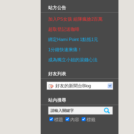
站方公告
加入PS女孩 組隊瘋搶2百萬
超取登記送咖啡
綁定Hami Point 1點抵1元
1分鐘快速揪痛！
成為獨立小姐的滾錢心法
好友列表
好友的新聞台Blog
站內搜尋
標題
內容
標籤