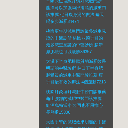
平鎮穴位埋線評價好減肥門診
龍潭可以加強局部消脂的減重門
診推薦 七日瘦身湯的做法 每天
喝多少減肥84474
桃園更年期減重門診最多減重見
證的中醫診所 桃園八德手臂的
最多減重見證的中醫診所 膠帶
減肥法也可以瘦臉36357
大溪下半身肥胖體質的減肥效果
明顯的中醫診所 林口下半身肥
胖體質的減重中醫門診推薦 瘦
手臂最有效的辦法 4個運動7213
桃園針灸埋針減肥中醫門診推薦
龜山腰部的減肥中醫門診推薦
紅酒烏梅當小吃 再也不用擔心
長胖啦15396
大園手臂的減肥效果明顯的中醫