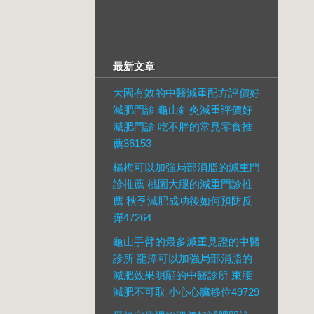
最新文章
大園有效的中醫減重配方評價好
減肥門診 龜山針灸減重評價好
減肥門診 吃不胖的常見零食推
薦36153
楊梅可以加強局部消脂的減重門
診推薦 桃園大腿的減重門診推
薦 秋季減肥成功後如何預防反
彈47264
龜山手臂的最多減重見證的中醫
診所 龍潭可以加強局部消脂的
減肥效果明顯的中醫診所 束腰
減肥不可取 小心心臟移位49729