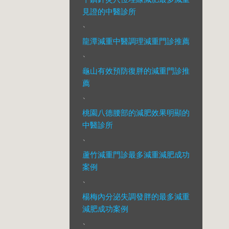
見證的中醫診所
、
龍潭減重中醫調理減重門診推薦
、
龜山有效預防復胖的減重門診推
薦
、
桃園八德腰部的減肥效果明顯的
中醫診所
、
蘆竹減重門診最多減重減肥成功
案例
、
楊梅內分泌失調發胖的最多減重
減肥成功案例
、