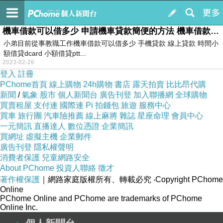
ernestyccu2
訂閱
我的
機車借款可以借多少 申請機車貸款簡便的方法 機車借款可以借多
小弟目前從事教職工作機車借款可以借多少 手機貸款 線上貸款 時間小
額借貸dcard 小額借貸ptt...
2023-02-26
登入
註冊
PChome首頁
線上購物
24h購物
書店
露天拍賣
比比昂代購
新聞
/
氣象
股市
個人新聞台
廣告刊登
加入聯播網
全球購物
買賣租屋
支付連
國際連
Pi 拍錢包
旅遊
服務中心
買車
旅行團
汽車險推薦
線上麻將
雜誌
星座命理
會員中心
一元簡訊
直播達人
數位憑證
企業簡訊
買網址
虛擬主機
企業郵件
廣告刊登
隱私權聲明
消費者保護
兒童網路安全
About PChome
投資人聯絡
徵才
著作權保護
｜網路家庭版權所有、轉載必究
‧Copyright PChome
Online
PChome Online and PChome are trademarks of PChome
Online Inc.