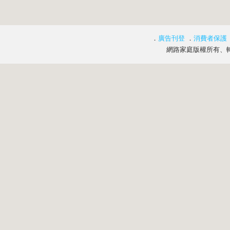
．
廣告刊登
．
消費者保護
網路家庭版權所有、轉載必究 