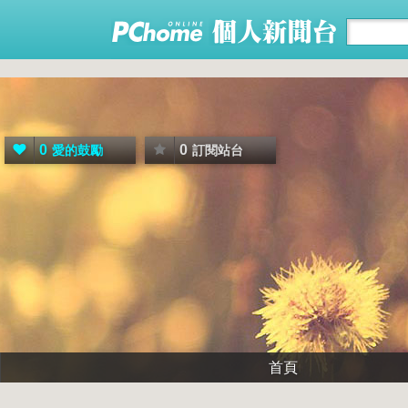
0
0
愛的鼓勵
訂閱站台
首頁