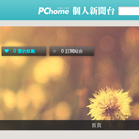
0
0
愛的鼓勵
訂閱站台
首頁