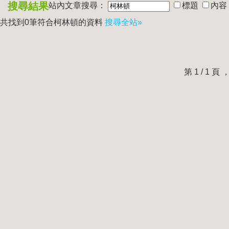
搜尋結果
站內文章搜尋：
標題
內容
共找到0筆符合
柯林頓
的資料
搜尋全站»
第 1 / 1 