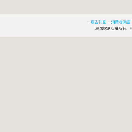
．
廣告刊登
．
消費者保護
網路家庭版權所有、轉載必究 