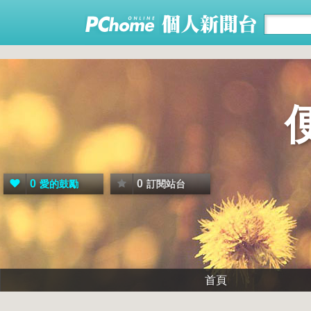
0
0
愛的鼓勵
訂閱站台
首頁