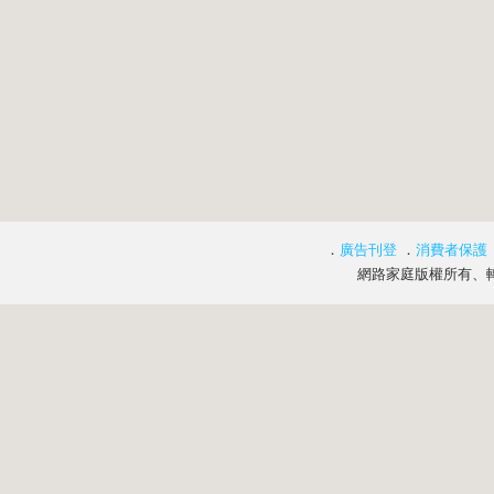
．
廣告刊登
．
消費者保護
網路家庭版權所有、轉載必究 