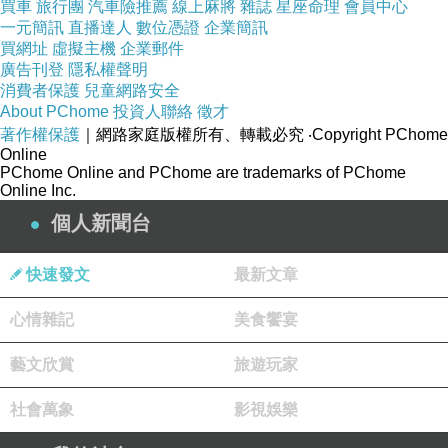
買車
旅行團
汽車險推薦
線上麻將
雜誌
星座命理
會員中心
一元簡訊
直播達人
數位憑證
企業簡訊
買網址
虛擬主機
企業郵件
廣告刊登
隱私權聲明
消費者保護
兒童網路安全
About PChome
投資人聯絡
徵才
著作權保護
｜網路家庭版權所有、轉載必究
‧Copyright PChome
Online
PChome Online and PChome are trademarks of PChome
Online Inc.
個人新聞台
快速發文
最新文章
心情雜記
美食饗宴
藝文欣賞
旅遊玩家
社會萬象
影視娛樂