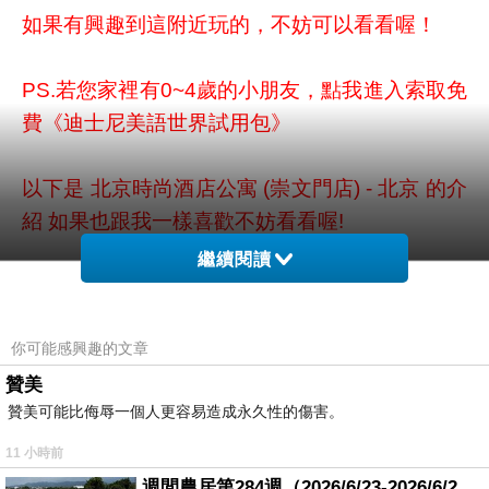
如果有興趣到這附近玩的，不妨可以看看喔！
PS.若您家裡有0~4歲的小朋友，
點我進入索取免
費《迪士尼美語世界試用包》
以下是 北京時尚酒店公寓 (崇文門店) - 北京 的介
紹 如果也跟我一樣喜歡不妨看看喔!
繼續閱讀
↓↓↓限量特優價格按鈕↓↓↓
你可能感興趣的文章
贊美
贊美可能比侮辱一個人更容易造成永久性的傷害。
11 小時前
週間農居第284週（2026/6/23-2026/6/24) 夏至 金黃稻浪洋溢豐收喜悅