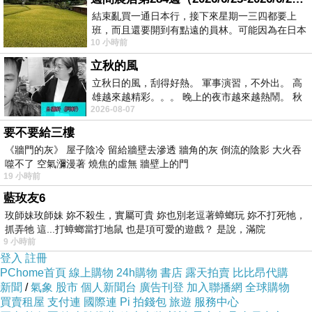
結束亂買一通日本行，接下來星期一三四都要上
民宿預訂費用
班，而且還要開到有點遠的員林。可能因為在日本
10 小時前
花不少錢，星期一出門上班時，心裡沒有一
立秋的風
立秋日的風，刮得好熱。 軍事演習，不外出。 高
雄越來越精彩。。。 晚上的夜市越來越熱鬧。 秋
2026-08-07
天的風刮得很熱 夜遊消暑熱。。。
要不要給三樓
《牆門的灰》 屋子陰冷 留給牆壁去滲透 牆角的灰 倒流的陰影 大火吞
噬不了 空氣瀰漫著 燒焦的虛無 牆壁上的門
19 小時前
藍玫友6
玫師妹玫師妹 妳不殺生，實屬可貴 妳也別老逗著蟑螂玩 妳不打死牠，
抓弄牠 這...打蟑螂當打地鼠 也是項可愛的遊戲？ 是說，滿院
9 小時前
登入
註冊
PChome首頁
線上購物
24h購物
書店
露天拍賣
比比昂代購
新聞
/
氣象
股市
個人新聞台
廣告刊登
加入聯播網
全球購物
買賣租屋
支付連
國際連
Pi 拍錢包
旅遊
服務中心