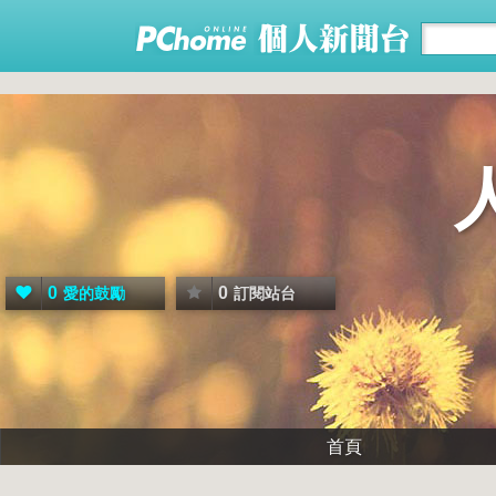
0
0
愛的鼓勵
訂閱站台
首頁