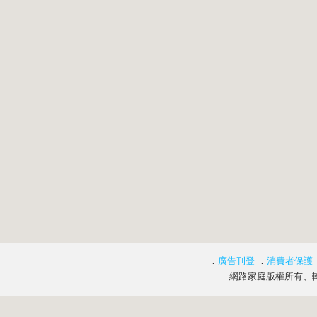
．
廣告刊登
．
消費者保護
網路家庭版權所有、轉載必究 