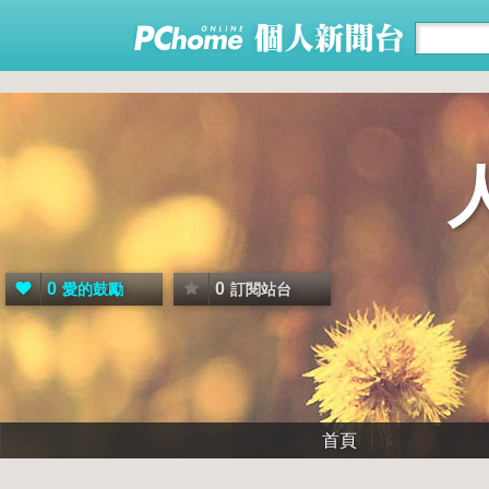
0
0
愛的鼓勵
訂閱站台
首頁