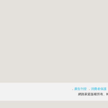
．
廣告刊登
．
消費者保護
網路家庭版權所有、轉載必究 