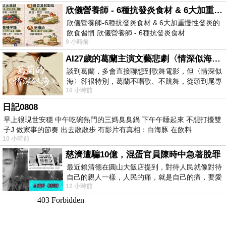
欣儀營養師 - 6種抗發炎食材 & 6大加重慢性發炎的飲食習慣
欣儀營養師-6種抗發炎食材 & 6大加重慢性發炎的
飲食習慣 欣儀營養師 - 6種抗發炎食材
9 小時前
https://www.facebook.com/photo/?fbid=147
AI27歲的葛蘭主演文藝悲劇〈情深似海〉 #戀上老電影 #葛蘭 #粟子
談到葛蘭，多會直接聯想到歌舞電影，但〈情深似
海〉卻很特別，葛蘭不唱歌、不跳舞，從頭到尾專
10 小時前
心演戲。拍攝期間，經常工作超過12個鐘
日記0808
早上很現世安穩 中午吃碗熱門的三媽臭臭鍋 下午午睡起來 不想打擾雙
子J 做家事的節奏 出去散散步 有影片有真相：白海豚 在飲料
10 小時前
慈濟遭騙10億，混蛋官員陳時中急著脫罪
最近賴清德在圓山大飯店提到，對待人民就像對待
自己的親人一樣，人民的痛，就是自己的痛，要愛
12 小時前
民如親，說的這麼好聽，實際上根本沒做