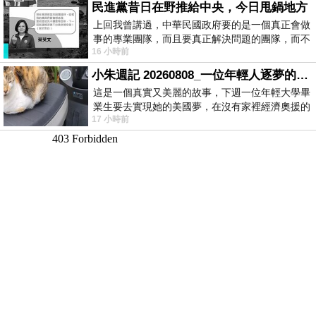
民進黨昔日在野推給中央，今日甩鍋地方
上回我曾講過，中華民國政府要的是一個真正會做
事的專業團隊，而且要真正解決問題的團隊，而不
16 小時前
是只會到處甩鍋的雙標團隊，最近民進黨
小朱週記 20260808_一位年輕人逐夢的真實故事
這是一個真實又美麗的故事，下週一位年輕大學畢
業生要去實現她的美國夢，在沒有家裡經濟奧援的
17 小時前
情況下，靠著自我努力工作累積出國基