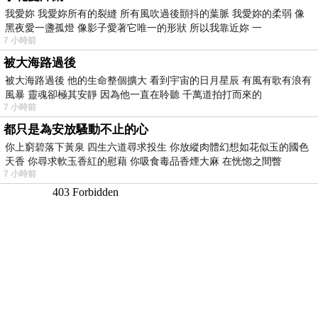
我愛妳 我愛妳所有的裂縫 所有風吹過後顫抖的葉脈 我愛妳的柔弱 像
黑夜愛一盞孤燈 像影子愛著它唯一的形狀 所以我靠近妳 一
7 小時前
被大海路過後
被大海路過後 他的生命整個擴大 看到宇宙的日月星辰 有風有歌有浪有
風暴 靈魂卻極其安靜 因為他一直在聆聽 千萬道拍打而來的
7 小時前
都只是為安放騷動不止的心
你上窮碧落下黃泉 四生六道尋求投生 你放縱肉體幻想如花似玉的國色
天香 你尋求軟玉香紅的慰藉 你吸食毒品香煙大麻 在恍惚之間瞥
7 小時前