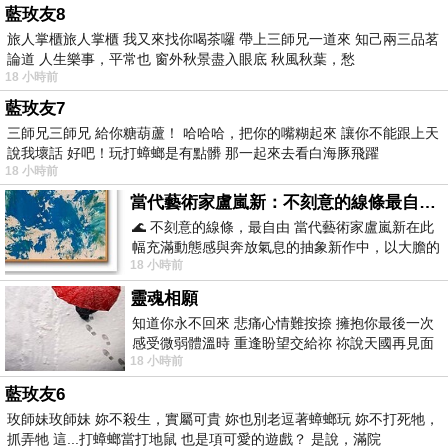
藍玫友8
旅人掌櫃旅人掌櫃 我又來找你喝茶囉 帶上三師兄一道來 知己兩三品茗
論道 人生樂事，平常也 窗外秋景盡入眼底 秋風秋葉，愁
18 小時前
藍玫友7
三師兄三師兄 給你糖葫蘆！ 哈哈哈，把你的嘴糊起來 讓你不能跟上天
說我壞話 好吧！玩打蟑螂是有點髒 那一起來去看白海豚飛躍
18 小時前
當代藝術家盧嵐新：不刻意的線條最自由，讓色彩流動、筆觸自己說話
🌊 不刻意的線條，最自由 當代藝術家盧嵐新在此
幅充滿動態感與奔放氣息的抽象新作中，以大膽的
18 小時前
藍色顏料在白色畫布上揮灑、壓印與流淌
靈魂相願
知道你永不回來 悲痛心情難按捺 擁抱你最後一次
感受微弱體溫時 重逢盼望交給祢 祢說天國再見面
18 小時前
此刻忍淚說別離 他日靈魂再
藍玫友6
玫師妹玫師妹 妳不殺生，實屬可貴 妳也別老逗著蟑螂玩 妳不打死牠，
抓弄牠 這...打蟑螂當打地鼠 也是項可愛的遊戲？ 是說，滿院