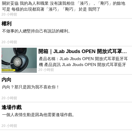
關於妥協 我的為人和職業 沒有讓我相信 「湊巧」，「剛巧」的餘地
可是 每樣的出現都寫著「湊巧」「剛巧」 於是 我問了
20 小時前
權利
不做事的人總堅持自己有說話的權利。
20 小時前
開箱｜JLab Jbuds OPEN 開放式耳罩藍牙耳機 - 設計美學，輕巧、透氣、環境音全物理達成！
產品名稱：JLab Jbuds OPEN 開放式耳罩藍牙耳
機 產品資訊 JLab Jbuds OPEN 開放式耳罩藍牙
20 小時前
耳機評語：非常有特色，值得喜愛美型工
内向
内向？那只是因为我不喜欢你！
20 小時前
逢場作戲
一個人表情生動是因為他需要逢場作戲。
20 小時前