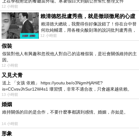
上在學校附近的餐廳當外場。寒暑假白天到鎮公所幫忙整理文件
12 小時前
賴清德怒批盧秀燕，就是徹頭徹尾的心虛
賴清德大總統，我覺得你好像說錯了！你在台中替
何欣純輔選，用各種尖酸刻薄的說詞批判盧秀燕，
12 小時前
罵她施政滿意度輸給陳其邁，甚至還說盧
假裝
假裝對他人有興趣和忽視他人對自己的這種假裝，是社會關係維持的主
因。
12 小時前
又見犬青
送上 「女孩 依賴」 https://youtu.be/o3NgmHjAHiE?
is=CCvsvJhSur12W4s1 壞習慣，非常不適合改，只會越來越依賴。
13 小時前
我害怕的
婚姻
維持關係的目的是合作，不要什麼事都講到感情。婚姻，亦如是。
14 小時前
形象