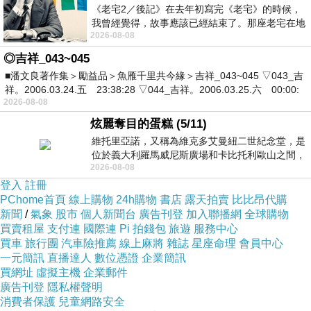
《老宅2／後記》在去年初寫完《老宅》的時候，
我曾經覺得，故事應該已經結束了。那座老宅在地
2026-08-08
震中倒塌，七個人終於離開那片黑暗，
◎吉祥_043~045
■潘文良著作集＞勵益品＞魚雁千里共今緣＞吉祥_043~045 ▽043_吉
祥。2006.03.24.五 23:38:28 ▽044_吉祥。2006.03.25.六 00:00:
2026-08-08
炫麗奪目的蛋糕 (5/11)
維托里亞諾，又稱為維克多艾曼紐二世紀念堂，是
位於義大利羅馬威尼斯廣場和卡比托利歐山之間，
2026-08-08
用以紀念統一義大利統一後的的第一位國
登入
註冊
PChome首頁
線上購物
24h購物
書店
露天拍賣
比比昂代購
新聞
/
氣象
股市
個人新聞台
廣告刊登
加入聯播網
全球購物
買賣租屋
支付連
國際連
Pi 拍錢包
旅遊
服務中心
買車
旅行團
汽車險推薦
線上麻將
雜誌
星座命理
會員中心
一元簡訊
直播達人
數位憑證
企業簡訊
買網址
虛擬主機
企業郵件
廣告刊登
隱私權聲明
消費者保護
兒童網路安全