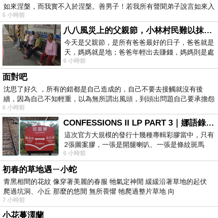
如來涅槃，而我實不入於涅槃。善男子！若我所有聲聞弟子說言如來入
6 小時前
八八風災上的父親節，小林村民難以抹滅的痛
今天是父親節，是所有爸爸最好的日子，爸爸就是
天，媽媽就是地；爸爸年輕出去賺錢，媽媽則是處
6 小時前
理家務，職業不分高低貴賤，只有人品才
面對吧
沈思了好久 ，所有的錯都是自己造成的，自己不要去接觸就沒有後
續，因為自己不知輕重，以為無所謂出風頭，到頭出問題自己要承擔怨
6 小時前
不
CONFESSIONS II LP PART 3｜娜語錄II LP PART 3
這次官方大規模的發行十幾種專輯彩膠當中，只有
2張圖案膠，一張是開腿喇叭、一張是條紋斑馬
6 小時前
版；目前官網上只剩澳洲商店AU STORE
初春的草地遇ㄧ小蛇
青黑相間的花紋 像穿著美麗的春服 牠氣定神閒 緩緩沿著草地的起伏
爬過坑洞、小丘 那麼的悠閒 無所畏懼 牠爬過整片草地 向
7 小時前
小花蔓澤蘭