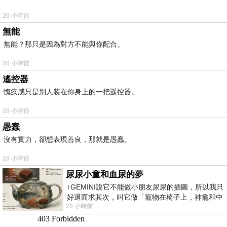
20 小時前
無能
無能？那只是因為對方不能與你配合。
20 小時前
遙控器
愧疚感只是别人装在你身上的一把遥控器。
20 小時前
愚蠢
沒有實力，卻想表現善良，那就是愚蠢。
20 小時前
尿尿小童和血尿的夢
↑GEMINI說它不能做小朋友尿尿的插圖，所以我只
好退而求其次，叫它做「寵物在椅子上，神龕和中
20 小時前
年人臉孔」的畫了。 六月底