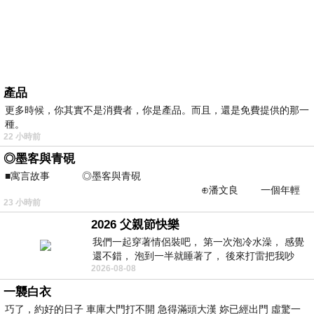
產品
更多時候，你其實不是消費者，你是產品。而且，還是免費提供的那一
種。
22 小時前
◎墨客與青硯
■寓言故事 ◎墨客與青硯
⊕潘文良 一個年輕
23 小時前
的墨客，在京城的古玩肆裡
2026 父親節快樂
我們一起穿著情侶裝吧， 第一次泡冷水澡， 感覺
還不錯， 泡到一半就睡著了， 後來打雷把我吵
2026-08-08
醒， 手
一襲白衣
巧了，約好的日子 車庫大門打不開 急得滿頭大漢 妳已經出門 虛驚一