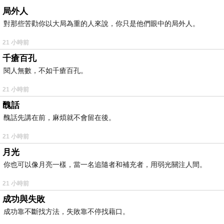
局外人
對那些苦勸你以大局為重的人來說，你只是他們眼中的局外人。
21 小時前
千瘡百孔
閱人無數，不如千瘡百孔。
21 小時前
醜話
醜話先講在前，麻煩就不會留在後。
21 小時前
月光
你也可以像月亮一樣，當一名追隨者和補充者，用弱光關注人間。
21 小時前
成功與失敗
成功靠不斷找方法，失敗靠不停找藉口。