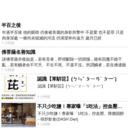
半百之後
年過半百後 他的眼睛 仍會被美麗的身影所擊中 不是愛 也不是罪 只是
肉身深處 一條尚未熄滅的河流 仍渴望奔向遠方 歲月已經
7 小時前
佛菩薩名善知識
諸佛菩薩亦復如是，若有見者，即得斷除一切煩惱，雖有四魔不能干
亂，若有觸者命不可夭、不生不死、不退不沒。所謂觸者，若在佛邊聽
7 小時前
受
認識【苯騈芘】(ㄅㄣˇ ㄆㄧㄢˊ ㄆ一ˊ)
認識【苯騈芘】(ㄅㄣˇ ㄆㄧㄢˊ ㄆ一ˊ)
9 小時前
不只少吃鹽！專家曝「1吃法」控血壓、降膽固醇 - 得舒飲食(DASH Diet)
不只少吃鹽！專家曝「1吃法」控血壓、降膽固醇
- 得舒飲食(DASH Diet)
9 小時前
https://www.facebook.com/dietitiansophia/posts/p