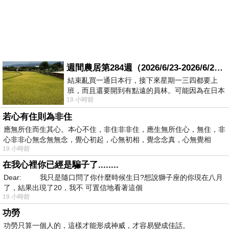
週間農居第284週（2026/6/23-2026/6/24) 夏至 金黃稻浪洋溢豐收喜悅
結束亂買一通日本行，接下來星期一三四都要上
班，而且還要開到有點遠的員林。可能因為在日本
19 小時前
花不少錢，星期一出門上班時，心裡沒有一
若心有住則為非住
應無所住而生其心。本心不住，非住非非住，應生無所住心，無住，非
心非非心無念無無念，覺心初起，心無初相，覺念念真，心無覺相
19 小時前
在我心裡你已經是騙子了........
Dear: 我只是隨口問了你什麼時候生日?想說獅子座的你現在八月
了，結果出現了20，我不 可置信地看著這個
19 小時前
功勞
功勞只算一個人的，這樣才能形成神威，才容易變成佳話。