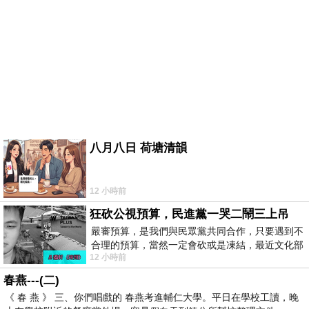
八月八日 荷塘清韻
12 小時前
狂砍公視預算，民進黨一哭二鬧三上吊
嚴審預算，是我們與民眾黨共同合作，只要遇到不
合理的預算，當然一定會砍或是凍結，最近文化部
12 小時前
要編列公視和Taiwan plus預算，在110年
春燕---(二)
《 春 燕 》 三、你們唱戲的 春燕考進輔仁大學。平日在學校工讀，晚