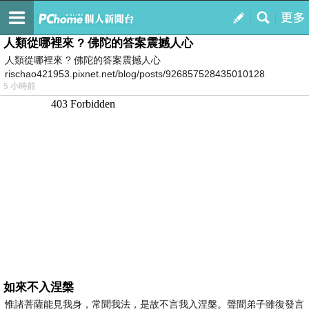
我的
最新文章
人類從哪裡來 ? 佛陀的答案震撼人心
人類從哪裡來 ? 佛陀的答案震撼人心
rischao421953.pixnet.net/blog/posts/926857528435010128
5 小時前
如來不入涅槃
惟諸菩薩能見我身，常聞我法，是故不言我入涅槃。聲聞弟子雖復發言