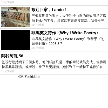
18 小時前
歡迎回家，Lando！
三個星期前的週六，去伊利沙白市的寵物用品店購
買 Kylo 的零食。那家店有賣虎皮鸚鵡，我每次光
19 小時前
顧都會去看一下。他們偶爾會引進 C
非馬英文詩作〈Why I Write Poetry〉
非馬英文詩作〈Why I Write Poetry〉刊登于《芝
加哥时报》2026.8.7
19 小時前
阿我阿龍 58
監視行動持續了三個多月。他們或許只需一半的時間就能完成，但梅麗
特卻異常謹慎。或者說，比平常更謹慎。她找到了一艘特工處停泊在
19 小時前