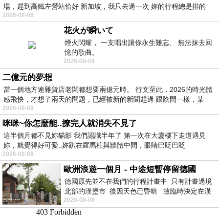
場，趕到高鐵左營站恰好 新加坡，我只去過一次 妳的行程總是排的
2026-08-08
花火が瞬いて
煙火閃耀， 一支唱出讓你永生難忘、 無法抹去回
憶的歌曲。
2026-08-08
二億元的夢想
當一個地方連雜貨店老闆都想要兩億元時。 行文至此，2026的時光體
感飛快，才想了兩天的問題，已經被新的新聞趕過 跟陰間一樣，某
2026-08-08
咪咪~你怎麼能..撩完人就消失不見了
這半個月都不見妳貓影 我們認識半年了 第一次在大廈樓下走道遇見
妳，就覺得好可愛..妳趴在羅馬柱與牆體中間，眼睛巴眨巴眨
2026-08-08
歐洲浪遊一個月 - 中途短暫停留德國
德國原先並不在我們的行程計畫中 只有計畫過境
北部的漢堡市 後因天色已昏暗 故臨時決定在漢
2026-08-08
堡市吃晚餐和過夜